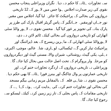
سے تجاوزات ہٹانے کا حکم دے دیا۔ نگران وزیراعلی پنجاب محسن
نقوی کی زیر صدارت اجلاس ہوا جس میں لاہور کے 12 تاریخی
دروازوں کی بحالی کے پراجیکٹ کا جائزہ لیا گیا، اجلاس میں مقبرہ
نور جہاں اورمقبرہ جہانگیر کے پاس گریٹر اقبال پارک کی طرز پر
پارک بنانے کی تجویز پر غور کیا گیا۔ محسن نقوی نے لاہور والڈ سٹی
اتھارٹی کو تاریخی دروازوں کی بحالی کیلئے ٹائم لائن دے دی،
لاہوروالڈ سٹی اتھارٹی کے ماہرین ریسرچ کے بعد ڈیزائننگ اور
پراجیکٹ تیار کریں گے، ٹیکسالی، لوہاری، شاہ عالم، موچی، اکبری،
دہلی، یکی گیٹ، روشنائی، شیراں والا، مستی گیٹ اور دیگردروازوں
کو مرحلہ وار پروگرام کے تحت اصل حالت میں بحال کیا جائے گا۔
وزیراعلی نے تاریخی دروازوں کے اردگرد تجاوزات ختم کرنے اور
تاریخی عمارتوں پر وال چاکنگ اور بینرز فورا ہٹانے کا بھی حکم دیا۔
محسن نقوی نے شاہی قلعہ کے بالمقابل مریم زمانی بیگم مسجد
کی بحالی اور تجاوزات ختم کرنے کی ہدایت کرتے ہوئے کہا ہے کہ
تاریخی مقامات کے پاس بجلی کے تار زیر زمین کرنے کیلئے لیسکو سے
رجوع کیا جائے گا۔