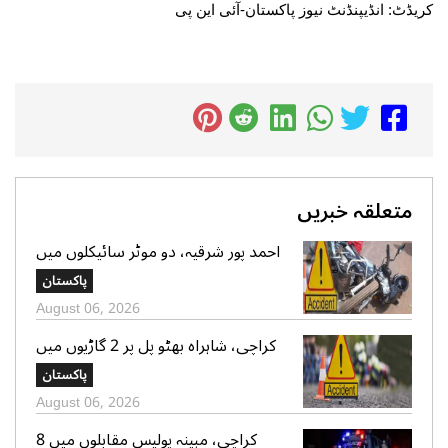
کریڈٹ: انڈیپنڈنٹ نیوز پاکستان-آئی این پی
متعلقہ خبریں
احمد پور شرقیہ، دو موٹر سائیکلوں میں
تصادم، 2 افراد جاں بحق، 3 زخمی
پاکستان
August 06, 2026
کراچی، شاہراہ بھٹو پل پر 2 گاڑیوں میں
تصادم، لڑکی جاں بحق، 11 افرادزخمی
پاکستان
August 06, 2026
کراچی، مبینہ پولیس مقابلوں میں 8