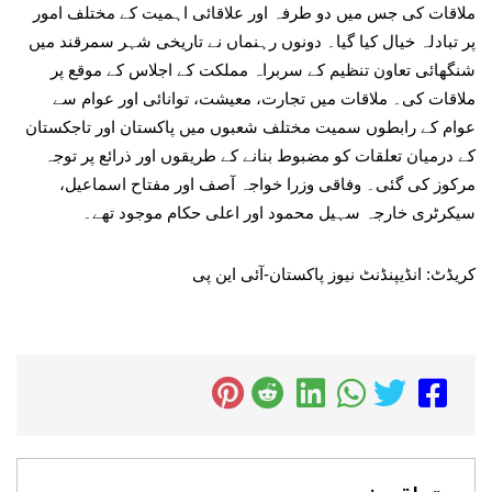
ملاقات کی جس میں دو طرفہ اور علاقائی اہمیت کے مختلف امور
پر تبادلہ خیال کیا گیا۔ دونوں رہنماں نے تاریخی شہر سمرقند میں
شنگھائی تعاون تنظیم کے سربراہ مملکت کے اجلاس کے موقع پر
ملاقات کی۔ ملاقات میں تجارت، معیشت، توانائی اور عوام سے
عوام کے رابطوں سمیت مختلف شعبوں میں پاکستان اور تاجکستان
کے درمیان تعلقات کو مضبوط بنانے کے طریقوں اور ذرائع پر توجہ
مرکوز کی گئی۔ وفاقی وزرا خواجہ آصف اور مفتاح اسماعیل،
سیکرٹری خارجہ سہیل محمود اور اعلی حکام موجود تھے۔
کریڈٹ: انڈیپنڈنٹ نیوز پاکستان-آئی این پی