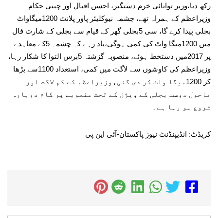
رکھ دیا،وزیر توانائی خرم دستگیر، احسن اقبال اور چینی حکام
وزیراعظم کے ہمراہ تھے، چشمہ نیوکلیئر پاور پلانٹ 1200میگاواٹ
بجلی پیدا کرے گا، سی 5بجلی گھر کے قیام سے بجلی کے شارٹ فال
میں 1200میگا واٹ کی کمی ہوگی،یاد رہے کہ چشمہ 5کے معاہدے
پر 2017میں دستخط ہوئے، منصوبہ گزشتہ 5برس التوا کا شکار رہا،
وزیراعظم کی کاوشوں سے لاگت میں کمی، استعداد 1100سے بڑھا
کر 1200میگا واٹ کر دی گئی،وزیراعظم کے کم لاگت اور
ماحول دوست بجلی کے ویژن کے تحت منصوبے پر کام دوبارہ
شروع ہو رہا ہے۔
کریڈٹ: انڈیپنڈنٹ نیوز پاکستان-آئی این پی