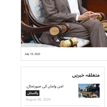
July 19, 2023
متعلقہ خبریں
امن وامان کی صورتحال،
بلوچستان کے 4 بلدیاتی حلقوں
پاکستان
میں آج ہونیوالی پولنگ ملتوی
August 08, 2026