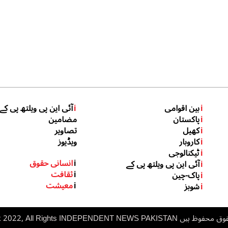
i
بین اقوامی
i
آئی این پی ویلتھ پی کے
i
پاکستان
مضامین
i
کھیل
تصاویر
i
کاروبار
ویڈیوز
i
ٹیکنالوجی
i
انسانی حقوق
i
آئی این پی ویلتھ پی کے
i
ثقافت
i
پاک-چین
i
معیشت
i
شوبز
 ہیں inp.net.pk 2022, All Rights
NDEPENDENT NEWS PAKISTAN
I