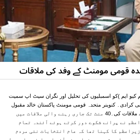
ہ قومی مومنٹ کے وفد کی ملاقات
کیو ایم )کو اسمبلیوں کی تحلیل اور نگران سیٹ اپ سمیت
نی کرادی۔ کنوینر متحدہ قومی مومنٹ پاکستان خالد مقبول
صدیقی کی قیادت میں 5 رکنی وفد نے وزیراعظم سے ملاقات کی۔40 منٹ تک جاری رہنے والی ملاقات میں
عظم نے پرانے شکوے دور کرتے ہوئے آئندہ تمام
زیراعظم کا کہنا تھا کہ عام انتخابات نئی مردم
ہیں ہوا۔ متحدہ رہنماوں نے آئی ایم ایف معاہدہ طے