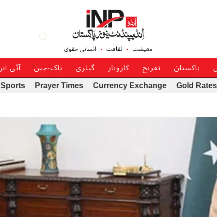
معیشت
ثقافت
انسانی حقوق
ی
پاکستان
تفریح
کاروبار
گیلری
پاک-چین
آئی ای
Sports
Prayer Times
Currency Exchange
Gold Rates