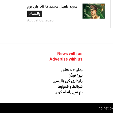
میجر طفیل محمد کا 68 واں یوم
شہادت عقیدت واحترام سے منایا
پاکستان
گیا، وزیراعظم و سروسز چیفس کا
August 08, 2026
خراجِ عقیدت
News with us
Advertise with us
ہمارے متعلق
نیوز فیڈز
رازداری کی پالیسی
شرائط و ضوابط
ہم سے رابطہ کریں