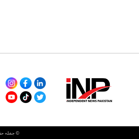
©
جملہ حقوق محفوظ