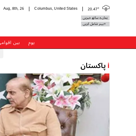
c
Aug, 8th, 26
Columbus, United States
20.47
|
|
ہمارے ساتھ خبریں
+بینر شامل کریں
ہوم
بین اقوام
i
پاکستان