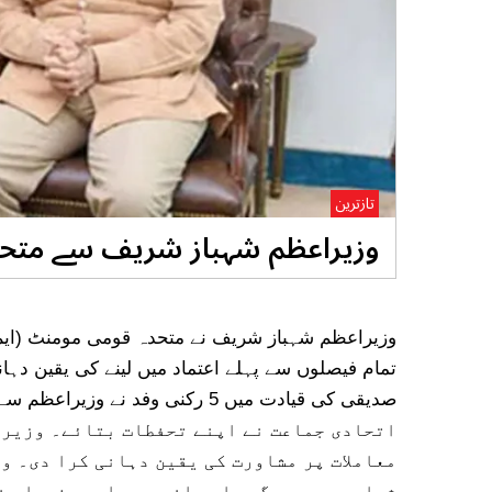
تازترین
وزیراعظم شہباز شریف سے متحد
وزیراعظم شہباز شریف نے متحدہ قومی مومنٹ (ایم 
تمام فیصلوں سے پہلے اعتماد میں لینے کی یقین دہا
اتحادی جماعت نے اپنے تحفطات بتائے۔ وزیرا
معاملات پر مشاورت کی یقین دہانی کرا دی۔ و
شماری پر ہوں گے یا پرانی پر، ابھی فیصلہ ن