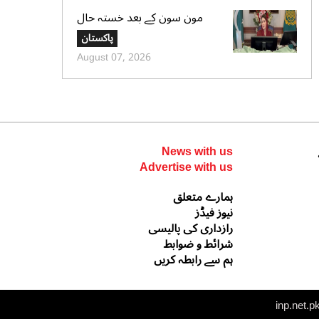
مون سون کے بعد خستہ حال
عمارتوں کا سروے کرایا جائے،
پاکستان
وزیراعلی پنجاب کی ہدایت
August 07, 2026
News with us
Advertise with us
ہمارے متعلق
نیوز فیڈز
رازداری کی پالیسی
شرائط و ضوابط
ہم سے رابطہ کریں