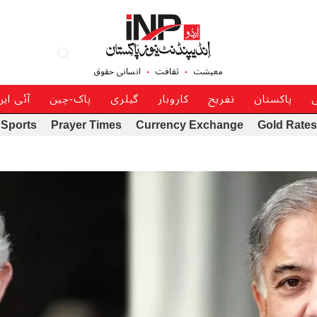
معیشت
ثقافت
انسانی حقوق
ی
پاکستان
تفریح
کاروبار
گیلری
پاک-چین
آئی ای
Sports
Prayer Times
Currency Exchange
Gold Rates