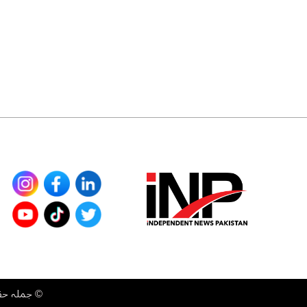
©
جملہ حقوق محفوظ