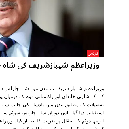
تازترین
وزیراعظم شہبازشریف کی شاہ چا
وزیراعظم شہباز شریف نے لندن میں شاہ چارلس سے مل
کہا کہ شاہی خاندان اور پاکستانی قوم کے درمیان 
تفصیلات کے مطابق لندن میں بادشاہ کی جانب سے مل
استقبالیہ دیا گیا۔ اس دوران شاہ چارلس سوئم سے 
الزبتھ دوئم کے انتقال پر تعزیت کا اظہار کیا۔ وزیر
کے شہریوں کے لیے تحریک اور طاقت کا سرچشمہ تھیں۔