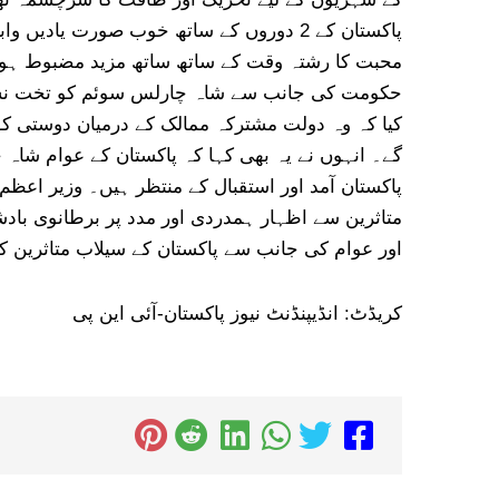
پاکستان کے 2 دوروں کے ساتھ خوب صورت یادی
محبت کا رشتہ وقت کے ساتھ ساتھ مزید مضبوط ہوا 
حکومت کی جانب سے شاہ چارلس سوئم کو تخت نشین
کیا کہ وہ دولت مشترکہ ممالک کے درمیان دوستی کو 
گے۔ انہوں نے یہ بھی کہا کہ پاکستان کے عوام شاہ 
پاکستان آمد اور استقبال کے منتظر ہیں۔ وزیر اعظ
متاثرین سے اظہار ہمدردی اور مدد پر برطانوی باد
اور عوام کی جانب سے پاکستان کے سیلاب متاثرین کی
کریڈٹ: انڈیپنڈنٹ نیوز پاکستان-آئی این پی