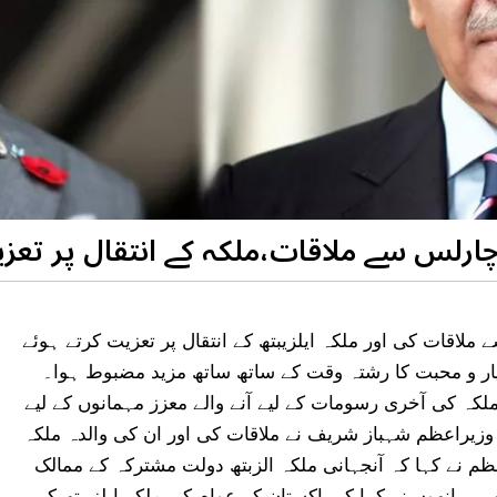
رلس سے ملاقات،ملکہ کے انتقال پر تعز
اقات کی اور ملکہ ایلزیبتھ کے انتقال پر تعزیت کرتے ہوئے
پیار و محبت کا رشتہ وقت کے ساتھ ساتھ مزید مضبوط ہوا۔
کہ کی آخری رسومات کے لیے آنے والے معزز مہمانوں کے لیے
وزیراعظم شہباز شریف نے ملاقات کی اور ان کی والدہ ملکہ
اعظم نے کہا کہ آنجہانی ملکہ الزبتھ دولت مشترکہ کے ممالک
 انھوں نے کہا کہ پاکستان کے عوام کی ملکہ ایلزبیتھ کے