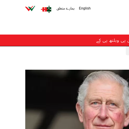
English
ہمارے متعلق
ن پی ویلتھ پی کے