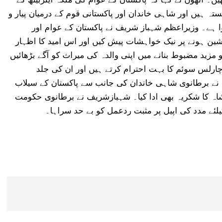
ں وابستہ ہیں اور شاہی خاندان اور پاکستانی قوم کے درمیان پیار و
ہے۔ وزیراعظم شہباز شریف نے پاکستان کے عوام اور
 ہونے پر نیک خواہشات پیش کیں اور اس امید کا اظہار
مزید مضبوط بنانے میں اپنی والدہ کی میراث کو آگے بڑھائیں
چارلس سوئم کا بہت احترام کرتے ہیں اور ان کی جلد
م نے برطانوی شاہی خاندان کی جانب سے پاکستان کے سیلاب
شاہ کا شکریہ بھی ادا کیا۔ شہبازشریف نے برطانوی حکومت
لئے مدد کی اپیل پر مثبت ردعمل کو بے حد سراہا۔