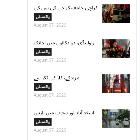
کراچی،جامعہ کراچی کی بس کی
ٹکر سے موٹر سائیکل سوار لڑکی
پاکستان
جاں بحق،ڈرائیور گرفتار
August 07, 2026
راولپنڈی، دو دکانوں میں اچانک
آگ بھڑک اٹھی، ریسکیو کی
پاکستان
بروقت کارروائی، بڑا نقصان ٹل
August 07, 2026
گیا
مریدکے، کار کی ٹکر سے
موٹرسائیکل سوار 2 دوست جاں
پاکستان
بحق، بچہ شدید زخمی
August 07, 2026
اسلام آباد اور پنجاب میں بارش
کی پیشگوئی، کراچی میں بوندا
پاکستان
باندی کا امکان
August 07, 2026