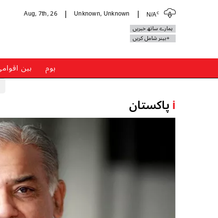
c
Aug, 7th, 26
Unknown, Unknown
N/A
|
|
ہمارے ساتھ خبریں
+بینر شامل کریں
ہوم
بین اقوام
i
پاکستان