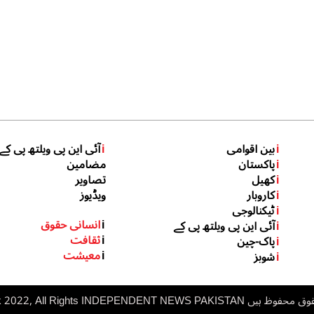
i
بین اقوامی
i
آئی این پی ویلتھ پی کے
i
پاکستان
مضامین
i
کھیل
تصاویر
i
کاروبار
ویڈیوز
i
ٹیکنالوجی
i
انسانی حقوق
i
آئی این پی ویلتھ پی کے
i
ثقافت
i
پاک-چین
i
معیشت
i
شوبز
 ہیں inp.net.pk 2022, All Rights
NDEPENDENT NEWS PAKISTAN
I