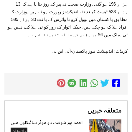
ہزار 196 ہو گئی۔وزارت صحت نے پیر کے روز بتا یا ہے کہ 13
ہزار 533 ٹیسٹ کیبعد نئے انفیکشنز رپورٹ ہو ئے ہیں۔وزارت کے
مطا بق پا کستان میں نوول کرو نا وائرس کے باعث 30 ہزار 599
افراد ہلا ک ہو چکے ہیں، جبکہ اتوار کے روز کو ئی ہلا کت نہیں ہو
ئی۔ملک میں 94 مر یضوں کی حا لت تشویشناک ہے ۔
کریڈٹ: انڈیپنڈنٹ نیوز پاکستان-آئی این پی
متعلقہ خبریں
احمد پور شرقیہ، دو موٹر سائیکلوں میں
تصادم، 2 افراد جاں بحق، 3 زخمی
پاکستان