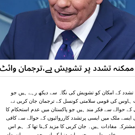
ن ممکنہ تشدد پر تشویش ہے،ترجمان وائٹ
ان تشدد کے امکان کو تشویش کی نگاہ سے دیکھ رہے ہیں جو
ٹ ہاوس کی قومی سلامتی کونسل کے ترجمان جان کربی نے
 کے حوالے سے فکر مند ہیں جو پاکستان میں عدم استحکام کا
ایسے ملک میں ایسی پرتشدد کارروائیوں کے حوالے سے کافی
شترکہ مفادات ہیں۔ جان کربی کا مزید کہنا تھا کہ ہم اس
رہے ہیں، خاص طور پر جب بات دنیا کے اس حصے میں انسداد