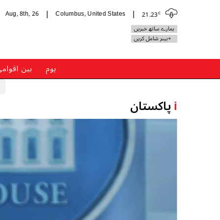
c
Aug, 8th, 26
Columbus, United States
21.23
|
|
ہمارے ساتھ خبریں
+بینر شامل کریں
ہوم
بین اقوام
i
پاکستان