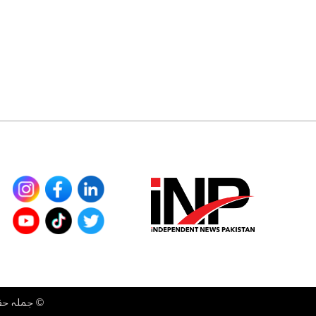
©
جملہ حقوق محفوظ