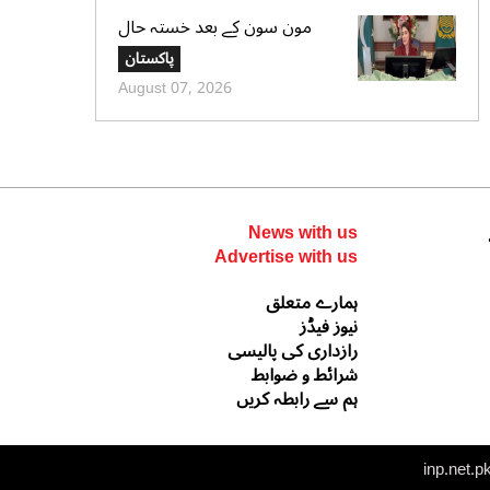
مون سون کے بعد خستہ حال
عمارتوں کا سروے کرایا جائے،
پاکستان
وزیراعلی پنجاب کی ہدایت
August 07, 2026
News with us
Advertise with us
ہمارے متعلق
نیوز فیڈز
رازداری کی پالیسی
شرائط و ضوابط
ہم سے رابطہ کریں