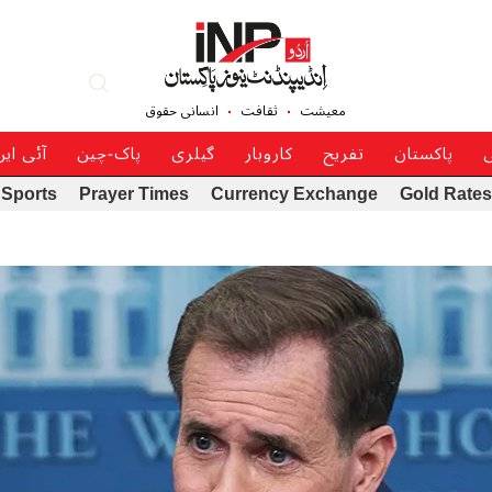
معیشت
ثقافت
انسانی حقوق
ی
پاکستان
تفریح
کاروبار
گیلری
پاک-چین
آئی ای
Sports
Prayer Times
Currency Exchange
Gold Rates