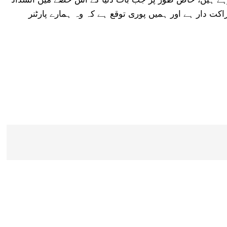
 دار ہے اور ہمیں پوری توقع ہے کہ وہ ہمارے پارٹنر