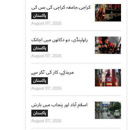
کراچی،جامعہ کراچی کی بس کی
ٹکر سے موٹر سائیکل سوار لڑکی
پاکستان
جاں بحق،ڈرائیور گرفتار
August 07, 2026
راولپنڈی، دو دکانوں میں اچانک
آگ بھڑک اٹھی، ریسکیو کی
پاکستان
بروقت کارروائی، بڑا نقصان ٹل
August 07, 2026
گیا
مریدکے، کار کی ٹکر سے
موٹرسائیکل سوار 2 دوست جاں
پاکستان
بحق، بچہ شدید زخمی
August 07, 2026
اسلام آباد اور پنجاب میں بارش
کی پیشگوئی، کراچی میں بوندا
پاکستان
باندی کا امکان
August 07, 2026