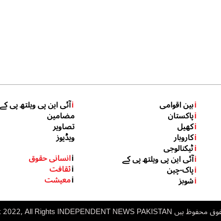
i
بین اقوامی
i
آئی این پی ویلتھ پی کے
i
پاکستان
مضامین
i
کھیل
تصاویر
i
کاروبار
ویڈیوز
i
ٹیکنالوجی
i
انسانی حقوق
i
آئی این پی ویلتھ پی کے
i
ثقافت
i
پاک-چین
i
معیشت
i
شوبز
 ہیں inp.net.pk 2022, All Rights
NDEPENDENT NEWS PAKISTAN
I