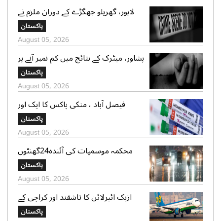
لاہور، گھریلو جھگڑے کے دوران ملزم نے
والدہ سمیت دو خواتین کوقتل کردیا،ملزم
پاکستان
گرفتار
August 05, 2026
پشاور، میٹرک کے نتائج میں کم نمبر آنے پر
طالبعلم نے مبینہ خودکشی کرلی
پاکستان
August 05, 2026
فیصل آباد ، منکی پاکس کا ایک اور
مریض سامنے آگیا، کنفرم کیسزکی
پاکستان
تعداد17 ہوگئی
August 05, 2026
محکمہ موسمیات کی آئندہ24گھنٹوں
میںملک کے مختلف حصوں میں بارش
پاکستان
کی پیش گوئی
August 05, 2026
ازبک ائیرلائن کا تاشقند اور کراچی کے
درمیان ہفتہ وار 4 براہ راست پروازوں کا
پاکستان
آغاز