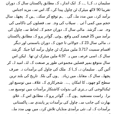
سلیمان نے کہا ہے کہ ایک اندازے کے مطابق پاکستان سال کے دوران
تقریبا 90 لاکھ میٹرک ٹن چاول پیدا کرے گا، اس سے مزید اجناس
برآمد کرنے میں مدد ملے گی۔ ہم توقع کر سکتے ہیں کہ پچھلے سال
حجم میں کمی آ ئی ۔ سیلاب کی وجہ سے فصلوں کی ناکامی کی
وجہ سے گزشتہ مالی سال کے دوران حجم کے لحاظ سے چاول کی
برآمد میں 25 فیصد کمی واقع ہوئی۔گوادر پرو کے مطابق پاکستان
نے مالی سال 23 کے جولائی تا جون کے دوران باسمتی اور دیگر
اقسام سمیت 3.717 ملین میٹرک ٹن چاول برآمد کیا جبکہ گزشتہ
سال کے اسی عرصے میں یہ 4.97 ملین میٹرک ٹن تھا۔ لیکن اس
سال متوقع بمپر فصلیں مجموعی طور پر صنعت کے لئے امید لے کر
آئیں گی۔ سلیمان نے کہا کہ ملک کی چاول کی برآمدات نہ صرف
پچھلے سال کے مقابلے میں زیادہ ہوں گی بلکہ تاریخ کی بلند ترین
سطح کو چھونے کا امکان ہے۔ شجرکاری کے علاقے میں توسیع اور
ٹیکنالوجی کی بہتری کی بدولت کاشتکار برآمدات میں توسیع سے
براہ راست مستفید ہوں گے۔ گوادر پرو کے مطابق اس کے علاوہ
بھارت کی جانب سے چاول کی برآمدات پر پابندی سے پاکستانی
برآمدات کے لیے نئی برآمدی منڈیاں تلاش کرنے میں بھی مدد ملے