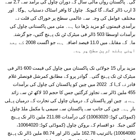
گی۔ پاکستان رواں مالی سال کے دوران چاول کی برآمد سے 2.7 سے
3 ارب ڈالر کمائے گا کیونکہ چاول کا وافر اسٹاک دستیاب ہوگا۔ اور
مختلف عوامل کی وجہ سے عالمی سطح پر خوراک کی قلت نے
برآمدی قیمتوں کو مزید بڑھا دیا ہے۔ مئی میں پاکستانی چاول کی
برآمدات اوسطا 503 ڈالر فی میٹرک ٹن تک پہنچ گئیں، جو گزشتہ
ماہ کے مقابلے میں 11.0 فیصد اضافہ ہے، جو اگست 2008 کے بعد
اپنی بلند ترین سطح پر ہے۔
مزید برآں 15 جولائی تک پاکستان میں چاول کی قیمت 600 ڈالر فی
میٹرک ٹن تک پہنچ گئی۔ گوادر پرو کے مطابق کمرشل قونصلر غلام
قادر نے کہا کہ 2022 میں چین کو پاکستان کی چاول کی برآمدات
455 ملین ڈالر سے تجاوز کرگئیں جس کا حجم 10 لاکھ ٹن سے زائد
ہے، یہ چین اور پاکستان کے درمیان چاول کی تجارت کے درمیان پہلی
بار ہے۔ چین کی جانب سے پاکستان سے سیمی یا مکمل ملڈ چاول
(کموڈٹی کوڈ: 10063020) کی درآمدات 211.88 ملین ڈالر تک پہنچ
گئیں جبکہ دو اقسام کے بروکن چاول (کموڈٹی کوڈ: 10064020،
10064080) بالترتیب 162.78 ملین ڈالر اور 80.74 ملین ڈالر تک پہنچ