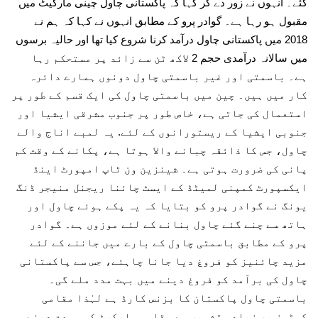
گئے۔ انہوں نے زور دے کر کہا کہ پاکستانی چاول چینی مارکیٹ میں
مقبول ہو رہا ہے۔ گوادر پرو کے مطابق انہوں نے کہا کہ ہم نے
2018 میں پاکستانی چاول درآمد کرنا شروع کیا تھا اور حالیہ برسوں
میں سالانہ درآمدی حجم 2 لاکھ ٹن سے زائد پر مستحکم رہا
ہے۔ باسمتی اور غیر باسمتی چاول دونوں ہمارے دائرہ
کار میں ہیں۔ چین میں باسمتی چاول کی ایک قسم کے طور پر
استعمال کی جاتی ہے، خاص طور پر جنوب مشرقی ایشیا اور
جنوبی ایشیا کے ریستورانوں کے لئے. یہ لمبے اناج والے
چاول، جس کا ذائقہ چبانے والا ہوتا ہے، پکانے کے وقت کم
پانی کی ضرورت ہوتی ہے۔ شینزین ون ٹاپ امپورٹ اینڈ
ایکسپورٹ کمپنی لمیٹڈ کے ایسٹ چائنا ریجنل منیجر ڈنگ
یونگ نے گوادر پرو کو بتایا کہ یہ پکے ہوئے چاول اور
ہاتھ سے چنے گئے چاول بنانے کے لئے موزوں ہے۔ گوادر
پرو کے مطابق باسمتی چاول کے بارے میں جاننے کے لئے
مزید چائنیز کو فروغ دیا جانا چاہئے، جس سے پاکستانی
چاول کی برآمد کو فروغ دینے میں بہت مدد ملے گی۔
باسمتی چاول پاکستان کا بزنس کارڈ ہے لہٰذا مقامی
کسٹمز پر زیادہ تشہیر سے مقامی مارکیٹ کو وسعت دینے