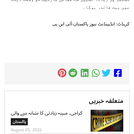
میں بہت فائدہ ہوگا۔
کریڈٹ: انڈیپنڈنٹ نیوز پاکستان-آئی این پی
متعلقہ خبریں
کراچی، مبینہ زیادتی کا نشانہ بننے والی
ڈیڑھ سال کی بچی دم توڑ گئی،ملزم
پاکستان
گرفتار، محلے دار نکلا
August 05, 2026