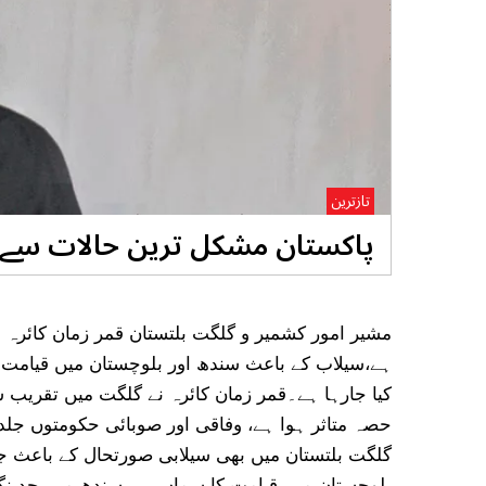
تازترین
پاکستان مشکل ترین حالات سے گزر
مشیر امور کشمیر و گلگت بلتستان قمر زمان کائرہ 
ہے،سیلاب کے باعث سندھ اور بلوچستان میں قیامت کا
کیا جارہا ہے۔قمر زمان کائرہ نے گلگت میں تقریب 
حصہ متاثر ہوا ہے، وفاقی اور صوبائی حکومتوں جلد
گلگت بلتستان میں بھی سیلابی صورتحال کے باعث جا
بلوچستان میں قیامت کا سماں ہے، سندھ میں حد نگا