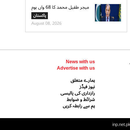
میجر طفیل محمد کا 68 واں یوم
شہادت عقیدت واحترام سے منایا
پاکستان
گیا، وزیراعظم و سروسز چیفس کا
August 08, 2026
خراجِ عقیدت
News with us
Advertise with us
ہمارے متعلق
نیوز فیڈز
رازداری کی پالیسی
شرائط و ضوابط
ہم سے رابطہ کریں