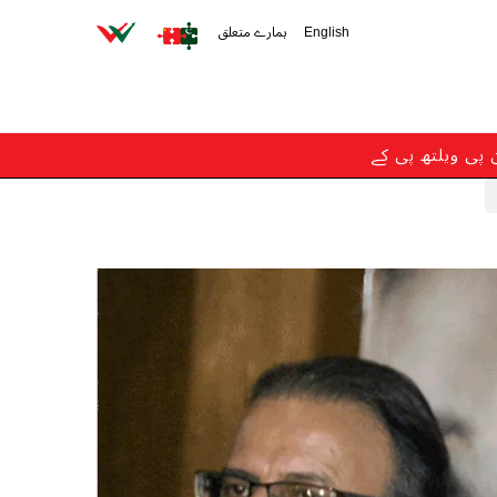
English
ہمارے متعلق
ن پی ویلتھ پی کے