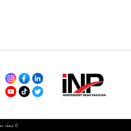
©
جملہ حقوق محفوظ