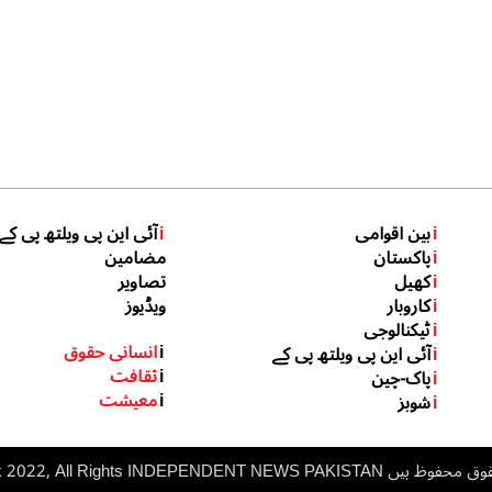
i
بین اقوامی
i
آئی این پی ویلتھ پی کے
i
پاکستان
مضامین
i
کھیل
تصاویر
i
کاروبار
ویڈیوز
i
ٹیکنالوجی
i
انسانی حقوق
i
آئی این پی ویلتھ پی کے
i
ثقافت
i
پاک-چین
i
معیشت
i
شوبز
 ہیں inp.net.pk 2022, All Rights
NDEPENDENT NEWS PAKISTAN
I