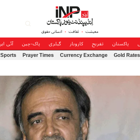
معیشت
ثقافت
انسانی حقوق
ی
پاکستان
تفریح
کاروبار
گیلری
پاک-چین
آئی ای
Sports
Prayer Times
Currency Exchange
Gold Rates