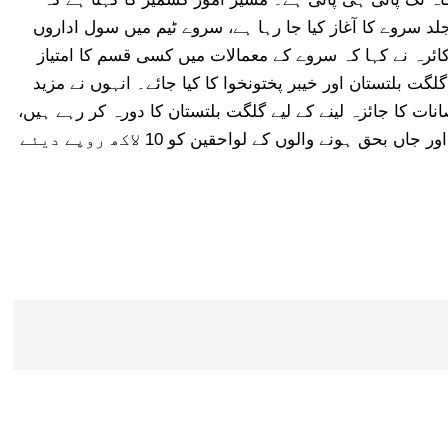
جلد سروے کا آغاز کیا جا رہا ہے، سروے ٹیم میں سول اداروں
ئرہ نے کہا کہ سروے کے معمالات میں کسی قسم کا امتیاز
گت بلتستان اور خیبر پختونخوا کا کیا جائے۔ انہوں نے مزید
ات کا جائزہ لینے کے لیے گلگت بلتستان کا دورہ کر رہے ہیں،
ہر متاثرہ خاندانِ کو 25 ہزار روپے دیئے جا رہے ہیں اور جاں بحق ہونے والوں کے لواحقین کو 10 لاکھ روپے دیئے