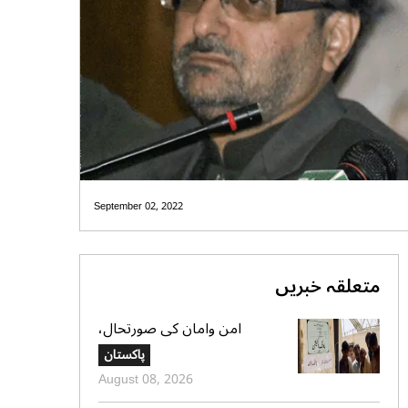
September 02, 2022
متعلقہ خبریں
امن وامان کی صورتحال،
بلوچستان کے 4 بلدیاتی حلقوں
پاکستان
میں آج ہونیوالی پولنگ ملتوی
August 08, 2026