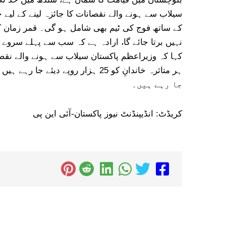
سیلاب سے ہونے والے نقصانات کا جائزہ لینے کے لیے 
کے ساتھ فوج کی ٹیم بھی شامل ہو گی۔ قمر زمان کا
نہیں برتا جائے گا، ارادہ ہے کہ سب سے پہلے سروے گل
کہا کہ وزیراعظم پاکستان سیلاب سے ہونے والے نقصان
جا رہے ہیں۔
کریڈٹ: انڈیپنڈنٹ نیوز پاکستان-آئی این پی