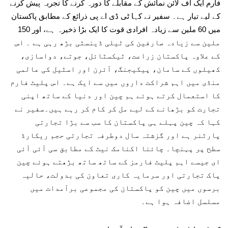
فارم ایک آف لائن نمائش کے مقابلے کا دورہ کرنے کا تجربہ پیش کرنے
کے لیے تیار ہے۔ سفیر نے کہا ٹی ڈی اے پی ذرائع کے مطابق پاکستان
میں 60 ملین سے زیادہ افرادی قوت کا ایک بڑا ذخیرہ ہے، اور 150
ملین سے زیادہ صارفین کی ٹیلی ڈینسٹی بڑھ رہی ہے ۔ اس
کے علاوہ پاکستان زراعت، ٹیکسٹائل، جوتے، دواسازی،
کھیلوں کے سامان، پیکیجنگ، آئرن اور اسٹیل کی عالمی
منڈی میں اہم شراکت داروں میں سے ایک ہے۔ اس پلیٹ فارم
کا استعمال کرتے ہوئے ہم چین اور دنیا کے ساتھ اپنی
تجارت کو بڑھانے کے لیے مل کر کام کر رہے ہیں۔سفیر نے
کہا کہ چین پہلے ہی پاکستان کا سب سے بڑا تجارتی
پارٹنر ہے اور گزشتہ سال دوطرفہ تجارتی حجم ریکارڈ
سطح پر پہنچا۔ چائنا اکنامک نیٹ کے مطابق سی آئی آئی
ای جیسے اہم پلیٹ فارمز کے ساتھ ساتھ بڑھتے ہوئے چین
پاک تجارتی اور سرمایہ کاری تعاون کی بدولت، حالیہ
برسوں میں چین کو پاکستان کی مجموعی برآمدات میں
مسلسل اضافہ ہوا ہے۔