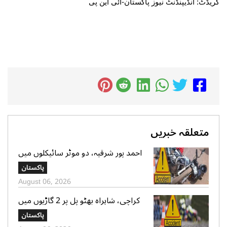
کریڈٹ: انڈیپنڈنٹ نیوز پاکستان-آئی این پی
متعلقہ خبریں
احمد پور شرقیہ، دو موٹر سائیکلوں میں
تصادم، 2 افراد جاں بحق، 3 زخمی
پاکستان
August 06, 2026
کراچی، شاہراہ بھٹو پل پر 2 گاڑیوں میں
تصادم، لڑکی جاں بحق، 11 افرادزخمی
پاکستان