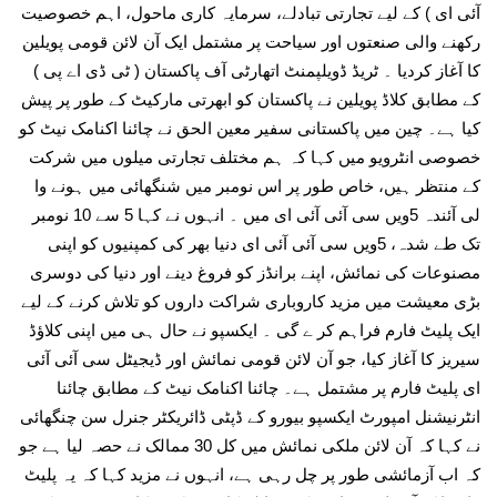
آئی ای ) کے لیے تجارتی تبادلے، سرمایہ کاری ماحول، اہم خصوصیت
رکھنے والی صنعتوں اور سیاحت پر مشتمل ایک آن لائن قومی پویلین
کا آغاز کردیا ۔ ٹریڈ ڈویلپمنٹ اتھارٹی آف پاکستان ( ٹی ڈی اے پی )
کے مطابق کلاڈ پویلین نے پاکستان کو ابھرتی مارکیٹ کے طور پر پیش
کیا ہے۔ چین میں پاکستانی سفیر معین الحق نے چائنا اکنامک نیٹ کو
خصوصی انٹرویو میں کہا کہ ہم مختلف تجارتی میلوں میں شرکت
کے منتظر ہیں، خاص طور پر اس نومبر میں شنگھائی میں ہونے وا
لی آئندہ 5ویں سی آئی آئی ای میں ۔ انہوں نے کہا 5 سے 10 نومبر
تک طے شدہ، 5ویں سی آئی آئی ای دنیا بھر کی کمپنیوں کو اپنی
مصنوعات کی نمائش، اپنے برانڈز کو فروغ دینے اور دنیا کی دوسری
بڑی معیشت میں مزید کاروباری شراکت داروں کو تلاش کرنے کے لیے
ایک پلیٹ فارم فراہم کر ے گی ۔ ایکسپو نے حال ہی میں اپنی کلاؤڈ
سیریز کا آغاز کیا، جو آن لائن قومی نمائش اور ڈیجیٹل سی آئی آئی
ای پلیٹ فارم پر مشتمل ہے۔ چائنا اکنامک نیٹ کے مطابق چائنا
انٹرنیشنل امپورٹ ایکسپو بیورو کے ڈپٹی ڈائریکٹر جنرل سن چنگھائی
نے کہا کہ آن لائن ملکی نمائش میں کل 30 ممالک نے حصہ لیا ہے جو
کہ اب آزمائشی طور پر چل رہی ہے، انہوں نے مزید کہا کہ یہ پلیٹ