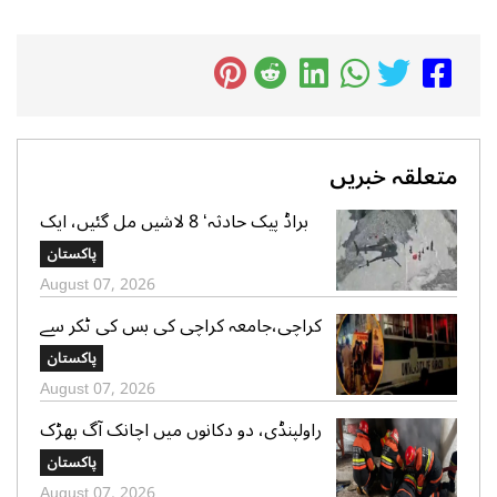
متعلقہ خبریں
براڈ پیک حادثہ‘ 8 لاشیں مل گئیں، ایک
تک رسائی مشکل، 2 کی تلاش جاری‘
پاکستان
صدر الپائن کلب
August 07, 2026
کراچی،جامعہ کراچی کی بس کی ٹکر سے
موٹر سائیکل سوار لڑکی جاں بحق،ڈرائیور
پاکستان
گرفتار
August 07, 2026
راولپنڈی، دو دکانوں میں اچانک آگ بھڑک
اٹھی، ریسکیو کی بروقت کارروائی، بڑا
پاکستان
نقصان ٹل گیا
August 07, 2026