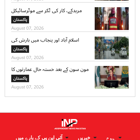
مریدکے، کار کی ٹکر سے موٹرسائیکل
سوار 2 دوست جاں بحق، بچہ شدید
پاکستان
زخمی
August 07, 2026
اسلام آباد اور پنجاب میں بارش کی
پیشگوئی، کراچی میں بوندا باندی کا
پاکستان
امکان
August 07, 2026
مون سون کے بعد خستہ حال عمارتوں کا
سروے کرایا جائے، وزیراعلی پنجاب کی
پاکستان
ہدایت
August 07, 2026
ہوم
خبریں
آئی این پی کے بارے میں