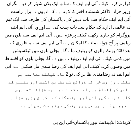
فراہم کرنے کیلئے آئی ایم ایف کے ساتھ ایک پلان شیئر کر دیا۔ نگران
وزیر خزانہ ڈاکٹر شمشاد اختر کا کہنا ہے کہ انہوں نے براہِ راست
آئی ایم ایف حکام سے بات نہیں کی، پاکستان کی طرف سے ایک ٹیم
نے عالمی ادارے کے حکام سے بات چیت کی ہے اور وہ آئی ایم ایف
پروگرام کو جاری رکھنے کیلئے پرعزم ہیں۔ آئی ایم ایف سے بلوں میں
ریلیف پر آج جواب ملنے کا امکان ہے، آئی ایم ایف سے منظوری کے
بعد 400 یونٹ والوں کو ریلیف ملے گا۔ بجلی بلوں میں ٹیکسیشن
میں کمی کیلئے آئی ایم ایف ریلیف نہیں دے گا، بجلی بلوں کو اقساط
میں وصول کرنے کیلئے آئی ایم ایف کی رضا مندی مل سکتی ہے، آئی
ایم ایف نے رضامندی ظاہر کی تو 2 ماہ کیلئے معاہدہ ہو
سکتا۔ وزارت خزانہ ذرائع کے مطابق اگست اور ستمبر کے
بلوں کو اقساط میں لینے کیلئے وزارت خزانہ تحریری
گارنٹی دے گی، آئی ایم ایف حکام کو نگران وزیر خزانہ
نے بجلی کے بلوں میں ریلیف کی درخواست بھی کی ہے۔
کریڈٹ: انڈیپنڈنٹ نیوز پاکستان-آئی این پی