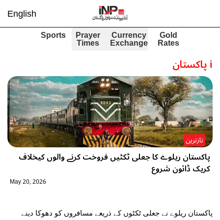
English
Sports
Prayer
Currency
Gold
Times
Exchange
Rates
i
پاکستان
تازترین
پاکستان ریلوے کا جعلی ٹکٹیں فروخت کرنے والوں کیخلاف
کریک ڈائون شروع
May 20, 2026
پاکستان ریلوے نے جعلی ٹکٹوں کے ذریعے مسافروں کو دھوکا دینے