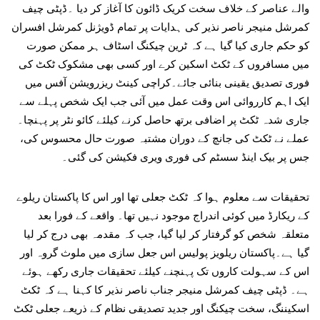
والے عناصر کے خلاف سخت کریک ڈائون کا آغاز کر دیا ۔ڈپٹی چیف
کمرشل منیجر ناصر نذیر کی ہدایات پر تمام ڈویژنل کمرشل افسران
کو حکم جاری کیا گیا ہے کہ ٹرین چیکنگ اسٹاف ہر ممکن صورت
میں مسافروں کے ٹکٹ اسکین کرے اور کسی بھی مشکوک ٹکٹ کی
فوری تصدیق یقینی بنائی جائے۔کراچی کینٹ ریزرویشن آفس میں
ایک اہم کارروائی اس وقت عمل میں آئی جب ایک شخص پہلے سے
جاری شدہ ٹکٹ پر اضافی برتھ حاصل کرنے کیلئے کائو نٹر پر پہنچا۔
عملے نے ٹکٹ کی جانچ کے دوران مشتبہ صورت حال محسوس کی،
جس پر بیک اینڈ سسٹم کی فوری ویری فکیشن کی گئی۔
تحقیقات سے معلوم ہوا کہ ٹکٹ جعلی تھا اور اس کا پاکستان ریلوے
کے ریکارڈ میں کوئی اندراج موجود نہیں تھا۔ واقعے کے فورا بعد
متعلقہ شخص کو گرفتار کر لیا گیا، جب کہ مقدمہ بھی درج کر لیا
گیا ہے۔پاکستان ریلویز پولیس اس جعل سازی میں ملوث گروہ اور
اس کے سہولت کاروں تک پہنچنے کیلئے تحقیقات جاری رکھے ہوئے
ہے۔ ڈپٹی چیف کمرشل منیجر جناب ناصر نذیر کا کہنا ہے کہ ٹکٹ
اسکیننگ، سخت چیکنگ اور جدید تصدیقی نظام کے ذریعے جعلی ٹکٹ