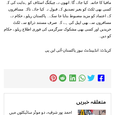
مافیا کا خاتمہ کیا جائے گا۔انھوں نے چیکنگ اسٹاف کو ہدایت کی کہ
کسی بھی ٹکٹ کو بغیر تصدیق کے قبول نہ کیا جائے تاکہ مسافروں
کے اعتماد کو مزید مضبوط بنایا جا سکے۔ پاکستان ریلوے حکام نے
مسافروں سے بھی اپیل کی ہے کہ صرف مستند ذرائع سے ٹکٹ
خریدیں اور کسی بھی مشکوک سرگرمی کی فوری اطلاع ریلوے حکام
کو دیں۔
کریڈٹ: انڈیپنڈنٹ نیوز پاکستان-آئی این پی
متعلقہ خبریں
احمد پور شرقیہ، دو موٹر سائیکلوں میں