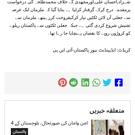
شہزاد,احسان علی,اورمجھدی کے خلاف محمدطلحہ کی درخواست
پرمقدمہ درج کرکے گرفتار کرلیا ہے بتایا گیا کہ ملزمان ایک عرصہ
سے جعلی آن لائن ٹکٹیں تیار کرکیفروخت کررہیتھے ملزمان سے
تفتیش شروع کردی گئی ہے جبکہ جعلی ٹکٹوں سے پاکستان ریلوے
کو کروڑوں روپے کا نقصان پہنچایا جا رہا تھا۔
کریڈٹ: انڈیپنڈنٹ نیوز پاکستان-آئی این پی
متعلقہ خبریں
امن وامان کی صورتحال، بلوچستان کے 4
بلدیاتی حلقوں میں آج ہونیوالی پولنگ
پاکستان