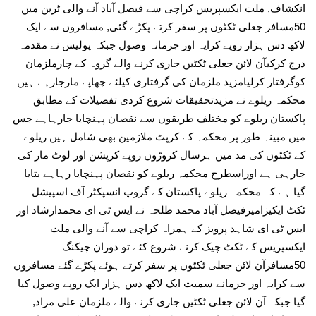
انکشاف, ملت ایکسپریس کراچی سے فیصل آباد آنے والی ٹرین میں
50مسافر جعلی ٹکٹوں پر سفر کرتے پکڑے گئی, مسافروں سے ایک
لاکھ دس ہزار روپے کرایہ اور جرمانہ وصول جبکہ پولیس نے مقدمہ
درج کرکیآن لائن جعلی ٹکٹیں جاری کرنے والے گروہ کے چارملزمان
کوگرفتار کرلیامزید ملزمان کی گرفتاری کیلئے چھاپے مارجارہے ہیں
محکمہ ریلوے نے مزیدتحقیقات شروع کردی تفصیلات کے مطابق
پاکستان ریلوے کو مختلف طریقوں سے نقصان پہنچایا جارہاہے جس
میں مبینہ طور پر محکمہ کے کرپٹ ملازمین بھی شامل ہیں ریلوے
کے ٹکٹوں کی مد میں ہرسال کروڑوں روپے کرپشن اور لوٹ مار کی
جارہی ہے اوراسطرح محکمہ ریلوے کو نقصان پہنچایا رہاہے بتایا
گیا ہے کہ محکمہ ریلوے پاکستان کے گروپ انسپکٹر آف اسپیشل
ٹکٹ ایکیزامیرفیصل آباد محمد طلحہ نے ایس ٹی ای محمدارشاد اور
ایس ٹی ای شاہد پرویز کے ہمراہ کراچی سے آنے والی ملت
ایکسپریس کے ٹکٹ چیک کرنے شروع کئے تو دوران چیکنگ
50مسافرآن لائن جعلی ٹکٹوں پر سفر کرتے ہوئے پکڑے گئے مسافروں
سے کرایہ اور جرمانے سمیت ایک لاکھ دس ہزار ایک روپے وصول کیا
گیا جبکہ آن لائن جعلی ٹکٹیں جاری کرنے والے ملزمان علی مراد,