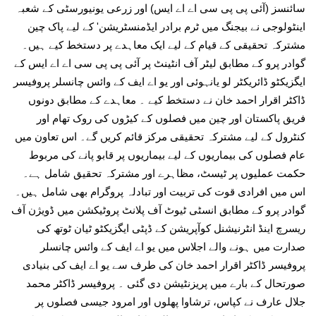
سائنسز (آئی پی پی سی اے اے ایس) اور زرعی یونیورسٹی کے شعبہ
اینٹولوجی نے بیجنگ میں ٹرم برادر ایڈمنسٹریشن' کے لیے پاک چین
مشترکہ تحقیقی کے قیام کے لیے ایک معاہدے پر دستخط کیے ہیں۔
گوادر پرو کے مطابق لیٹر آف انٹینٹ پر آئی پی پی سی اے اے ایس کے
ایگزیکٹو ڈائریکٹر لو یانہوئی اور یو اے ایف کے وائس چانسلر پروفیسر
ڈاکٹر اقرار احمد خان نے دستخط کیے ۔ معاہدے کے مطابق دونوں
فریق پاکستان اور چین میں فصلوں کے کیڑوں کی روک تھام اور
کنٹرول کے لیے مشترکہ تحقیقی مرکز قائم کریں گے۔ اس تعاون میں
عام فصلوں کی بیماریوں کے لیے بیماریوں پر قابو پانے کی مربوط
حکمت عملیوں پر ٹیسٹ، مظاہرے اور مشترکہ تحقیق شامل ہے۔
اس میں افرادی قوت کی تربیت اور تبادلہ پروگرام بھی شامل ہیں۔
گوادر پرو کے مطابق انسٹی ٹیوٹ آف پلانٹ پروٹیکشن میں ڈویژن آف
ریسرچ اینڈ انٹرنیشنل کوآپریشن کے ڈپٹی ایگزیکٹو ٹیان ٹوتھ کی
صدارت میں ہونے والے اجلاس میں یو اے ایف کے وائس چانسلر
پروفیسر ڈاکٹر اقرار احمد خان کی طرف سے یو اے ایف کی بنیادی
صورتحال کے بارے میں پریزنٹیشن دی گئی ۔ پروفیسر ڈاکٹر محمد
جلال عارف نے کپاس، ترشاوا پھلوں اور امرود جیسی فصلوں پر