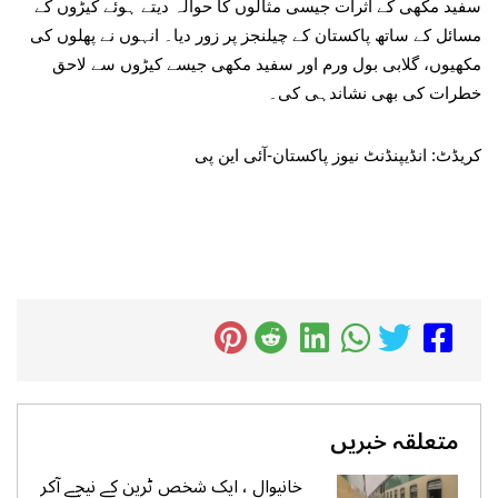
سفید مکھی کے اثرات جیسی مثالوں کا حوالہ دیتے ہوئے کیڑوں کے
مسائل کے ساتھ پاکستان کے چیلنجز پر زور دیا۔ انہوں نے پھلوں کی
مکھیوں، گلابی بول ورم اور سفید مکھی جیسے کیڑوں سے لاحق
خطرات کی بھی نشاندہی کی۔
کریڈٹ: انڈیپنڈنٹ نیوز پاکستان-آئی این پی
متعلقہ خبریں
خانیوال ، ایک شخص ٹرین کے نیچے آکر