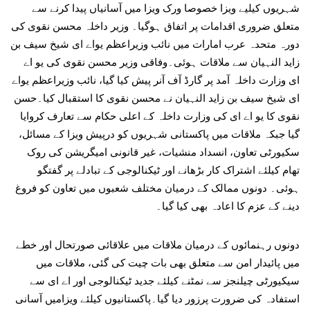
شہریوں کیلیے ویزا خصوصا ورک ویزا میں آسانیاں پیدا کرنے سے
متعلق ضروری اقدامات پر اتفاق ہوگیا۔ وزیر داخلہ محسن نقوی کی
دورہ متحدہ عرب امارات میں نائب وزیراعظم یواے ای شیخ سیف بن
زاید النہیان سے ملاقات ہوئی۔وفاقی وزیر محسن نقوی کی یو اے
ای وزارت داخلہ آمد پر گارڈ آف آنر پیش کیا گیا، نائب وزیراعظم یواے
ای شیخ سیف بن زاید النہیان نے محسن نقوی کا استقبال کیا۔حسن
نقوی کا یو اے ای کی وزارت داخلہ کے اعلی حکام سے تعارف کروایا
گیا جبکہ ملاقات میں پاکستانی شہریوں کو درپیش ویزا کے مسائل،
سکیورٹی تعاون، انسداد منشیات، غیر قانونی امیگریشن کی روک
تھام کیلئے اشتراک کار بڑھانے اور ٹیکنالوجی کے تبادلے پر گفتگو
ہوئی۔ دونوں ممالک کے درمیان مختلف شعبوں میں تعاون کو فروغ
دینے کے عزم کا اعادہ بھی کیا گیا۔
دونوں رہنمائوں کے درمیان ملاقات میں علاقائی صورتحال اور خطے
میں پائیدار امن سے متعلق بھی بات چیت کی گئی، ملاقات میں
سیکیورٹی چیلنجز سے نمٹنے کیلئے جدید ٹیکنالوجی اور اے ای سے
استفادہ کی ضرورت پرزور دیا گیا۔پاکستانیوں کیلئے ویزامیں آسانی