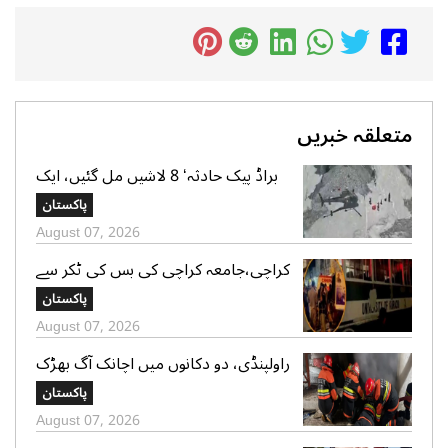
متعلقہ خبریں
براڈ پیک حادثہ‘ 8 لاشیں مل گئیں، ایک
تک رسائی مشکل، 2 کی تلاش جاری‘
پاکستان
صدر الپائن کلب
August 07, 2026
کراچی،جامعہ کراچی کی بس کی ٹکر سے
موٹر سائیکل سوار لڑکی جاں بحق،ڈرائیور
پاکستان
گرفتار
August 07, 2026
راولپنڈی، دو دکانوں میں اچانک آگ بھڑک
اٹھی، ریسکیو کی بروقت کارروائی، بڑا
پاکستان
نقصان ٹل گیا
August 07, 2026