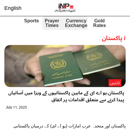
English
Sports
Prayer
Currency
Gold
Times
Exchange
Rates
i
پاکستان
تازترین
پاکستان،یو اے ای کے مابین پاکستانیوں کے ویزا میں آسانیاں
پیدا کرنے سے متعلق اقدامات پر اتفاق
July 11, 2025
پاکستان اور متحدہ عرب امارات (یو اے ای) کے درمیان پاکستانی