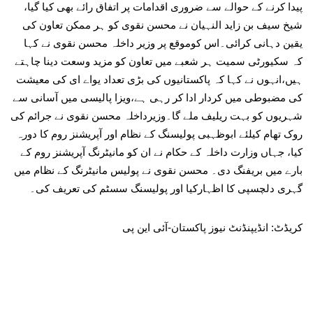
پیدا کرنے کے حوالے سے ضروری اقدامات پر اتفاق رائے بھی کیا گیا،
شیخ سیف بن زاید النہیان نے محسن نقوی کو ہر ممکن تعاون کی
یقین دہانی کرائی۔اس کوموقع پر وزیر داخلہ محسن نقوی نے کہا
کہ سکیورٹی سمیت ہر شعبے میں تعاون کو مزید وسعت دینا چاہتے
ہیں،انہوں نے کہا کہ پاکستانیوں کی بڑی تعداد یواے ای کی معیشت
کی مضبوطی میں کردار ادا کر رہی ہے،ویزا پالیسی میں آسانی سے
شہریوں کو بہت ریلیف ملے گا۔وزیرداخلہ محسن نقوی نے جرائم کی
روک تھام کیلئے ابوظہبی پولیسنگ کے نظام اور آپریشنز روم کا دورہ
کیا، جہاں وزارت داخلہ کے حکام نے ان کو مانیٹرنگ آپریشنز روم کے
بارے میں بریفنگ دی۔ محسن نقوی نے پولیس مانیٹرنگ کے نظام میں
گہری دلچسپی کا اظہارکیا اور پولیسنگ سسٹم کی تعریف کی۔
کریڈٹ: انڈیپنڈنٹ نیوز پاکستان-آئی این پی