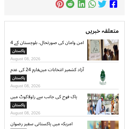
متعلقہ خبریں
امن وامان کی صورتحال، بلوچستان کے 4
بلدیاتی حلقوں میں آج ہونیوالی پولنگ
پاکستان
ملتوی
August 08, 2026
آزاد کشمیر انتخابات میںفارم 24 کی عدم
فراہمی کے دعوے بے بنیاد ہیں، الیکشن
پاکستان
کمیشن کی وضاحت
August 08, 2026
پاک فوج کی جانب سے راولاکوٹ میں
شہریوں کیلئے مفت میڈیکل کیمپس کا
پاکستان
انعقاد
August 08, 2026
امریکہ میں پاکستانی سفیر رضوان