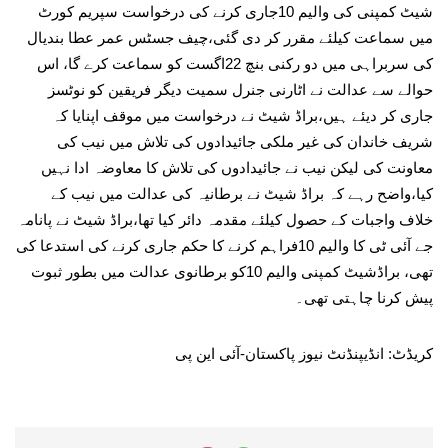
شیٹ کمپنی کی والیم 10جاری کرنے کی درخواست سپریم کورٹ
میں سماعت کیلئے مقرر کر دی گئی،چیف جسٹس عمر عطا بندیال
کی سربراہی میں دو رکنی بنچ 22اگست کو سماعت کرے گا، اس
حوالے سے عدالت نے اٹارنی جنرل سمیت دیگر فریقین کو نوٹسز
جاری کر دیئے ہیں،براڈ شیٹ نے درخواست میں موقف اپنایا کہ
شریف خاندان کی غیر ملکی جائیدادوں کی تلاش میں نیب کی
معاونت کی لیکن نیب نے جائیدادوں کی تلاش کا معاوضہ ادا نہیں
کیا،واضح رہے کہ براڈ شیٹ نے برطانیہ کی عدالت میں نیب کے
خلاف واجبات کے حصول کیلئے مقدمہ دائر کیا تھا،براڈ شیٹ نے پانامہ
جے آئی ٹی کا والیم 10فراہم کرنے کا حکم جاری کرنے کی استدعا کی
تھی، براڈشیٹ کمپنی والیم 10کو برطانوی عدالت میں بطور ثبوت
پیش کرنا چاہتی تھی۔
کریڈٹ: انڈیپنڈنٹ نیوز پاکستان-آئی این پی