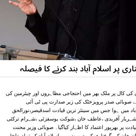
ری پر اسلام آباد بند کرنے کا فیصلہ
 کی کال پر ملک بھر میں احتجاجی مظاہروں اور چیئرمین کی
کے صوبائی صدر پرویزخٹک کی زیر صدارت پی ٹی آئی
آباد میں ہوا جس میں سینئر ترین قیادت اسدقیصر،نورالحق
،شہریار آفریدی ،عاطف خان ،شوکت یوسفزئی ،شہرام ترکئی
 پر بھرپور اعتماد کا اظہار کیاگیا۔ صوبائی وزیر محنت
ن خان کی گرفتاری کی صورت میں اسلام آباد کے تمام داخلی