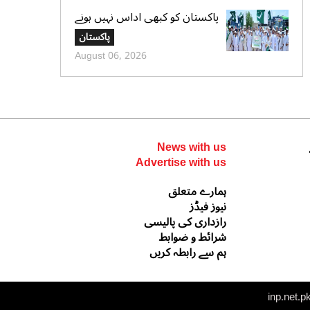
پاکستان کو کبھی اداس نہیں ہونے
دیں گے،جشن آزادی پر بچوں کا بڑا
پاکستان
پیغام، روشن مستقبل ، خوبصورت
August 06, 2026
ماحول کیلئے عزم کا اظہار
News with us
Advertise with us
ہمارے متعلق
نیوز فیڈز
رازداری کی پالیسی
شرائط و ضوابط
ہم سے رابطہ کریں