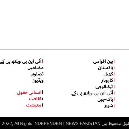
i
بین اقوامی
i
آئی این پی ویلتھ پی کے
i
پاکستان
مضامین
i
کھیل
تصاویر
i
کاروبار
ویڈیوز
i
ٹیکنالوجی
i
انسانی حقوق
i
آئی این پی ویلتھ پی کے
i
ثقافت
i
پاک-چین
i
معیشت
i
شوبز
 ہیں inp.net.pk 2022, All Rights
NDEPENDENT NEWS PAKISTAN
I