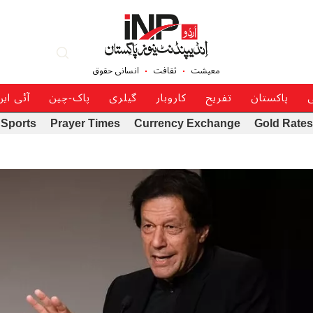
معیشت
ثقافت
انسانی حقوق
ی
پاکستان
تفریح
کاروبار
گیلری
پاک-چین
آئی ای
Sports
Prayer Times
Currency Exchange
Gold Rates