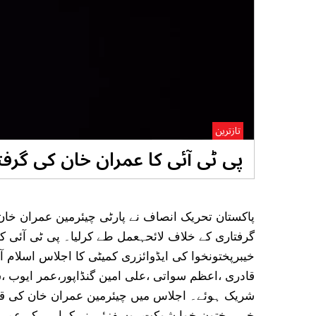
تازترین
پی ٹی آئی کا عمران خان کی گرفتا
پاکستان تحریک انصاف نے پارٹی چیئرمین عمران خان
گرفتاری کے خلاف لائحہعمل طے کرلیا۔ پی ٹی آئی 
خیبرپختونخوا کی ایڈوائزری کمیٹی کا اجلاس اسلام 
قادری ،اعظم سواتی ،علی امین گنڈاپور،عمر ایوب 
شریک ہوئے۔ اجلاس میں چیئرمین عمران خان کی قیادت
خیبر پختون خوا شوکت یوسفزئی نے کہا ہے کہ عمرا