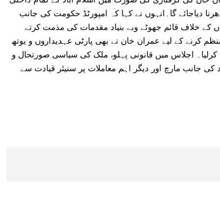
رنا دیاجائے گا۔انہوں نے کہا کہ امپورٹڈ حکومت کی جانب
کے خلاف قائم جھوٹے وبے بنیاد مقدمات کی مذمت کرتے
م کرنے کے لیے عمران خان نے بھی پارٹی عہدیداروں و یوتھ
کرلیا۔ اجلاس میں قانونی پہلو، ملک کی سیاسی صورتحال و
د کی جانب مارچ اور دیگر اہم معاملات پر سنیئر قیادت سے