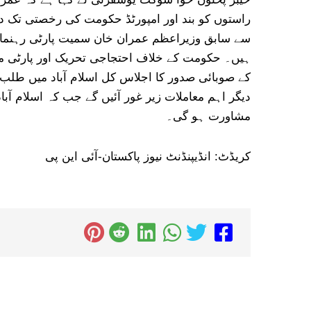
راستوں کو بند اور امپورٹڈ حکومت کی رخصتی تک دھ
سے سابق وزیراعظم عمران خان سمیت پارٹی رہنماں 
ہیں۔ حکومت کے خلاف احتجاجی تحریک اور پارٹی منظ
کے صوبائی صدور کا اجلاس کل اسلام آباد میں طلب 
دیگر اہم معاملات زیر غور آئیں گے جب کہ اسلام آبا
مشاورت ہو گی۔
کریڈٹ: انڈیپنڈنٹ نیوز پاکستان-آئی این پی