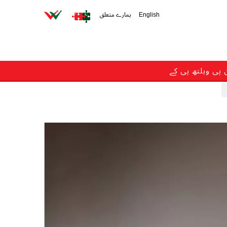
English
ہمارے متعلق
ن پی ویلتھ پی کے