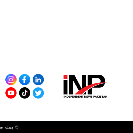
©
جملہ حقوق محفوظ