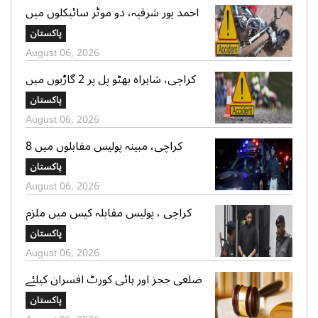
احمد پور شرقیہ، دو موٹر سائیکلوں میں
تصادم، 2 افراد جاں بحق، 3 زخمی
پاکستان
August 06, 2026
کراچی، شاہراہ بھٹو پل پر 2 گاڑیوں میں
تصادم، لڑکی جاں بحق، 11 افرادزخمی
پاکستان
August 06, 2026
کراچی، مبینہ پولیس مقابلوں میں 8
زخمی سمیت 12 ڈاکو گرفتار، اسلحہ،
پاکستان
موبائل فونز، کیش رقم اور موٹر سائیکلیں
August 06, 2026
برآمد
کراچی ، پولیس مقابلہ کیس میں ملزم
شاہ زیب کی دو مقدمات میں ضمانت
پاکستان
منظور، 70،70 ہزار روپے کے مچلکے جمع
August 06, 2026
کروانے کا حکم
ضلعی ججز اور ہائی کورٹ افسران کیلئے
ٹرانسپورٹ مونیٹائزیشن الائونس میں
پاکستان
اضافہ،نوٹیفیکیشن جاری