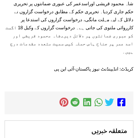
شاہ محمود قریشی اوراسدعمر کی عبوری ضمانتوں پر تحریری
حکم جاری کردیا۔ تحریری حکم کے مطابق درخواست گزاروں نے
دلائل کے لیے مہلت مانگی، درخواست گزاروں کی استدعا پر
کارروائی ملتوی کی جاتی ہے۔ درخواست گزاروں کے وکیل 18 اگست
کو عبوری ضمانتوں پر دلائل دیں،شاہ محمود قریشی اور
اسد عمر پر جناح ہاس حملہ کیس سمیت متعدد مقدمات درج
ہیں۔
کریڈٹ: انڈیپنڈنٹ نیوز پاکستان-آئی این پی
متعلقہ خبریں