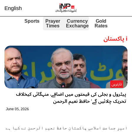
English
Sports
Prayer
Currency
Gold
Times
Exchange
Rates
i
پاکستان
تازترین
پیٹرول و بجلی کی قیمتوں میں اضافے، منہگائی کیخلاف
تحریک چلائیں گے‘ حافظ نعیم الرحمن
June 05, 2026
امیرِ جماعتِ اسلامی پاکستان حافظ نعیم الرحمن نے کہا ہے