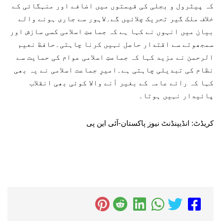
کہ پیٹرول و بجلی کی قیمتوں میں اضافے اور منہگائی کے
خلاف ملک گیر تحریک چلائیں گے۔لاہور سے جاری ہونے والے
بیان میں انہوں نے کہا ہے کہ جماعتِ اسلامی کسی سازش اور
سمجھوتے سے اقتدار حاصل نہیں کرنا چاہتی۔حافظ نعیم
الرحمن نے مزید کہا کہ جماعتِ اسلامی عوام کی حمایت سے
نظام کی تبدیلی چاہتی ہے۔امیرِ جماعت اسلامی نے یہ بھی
کہا کہ رائے عامہ کے بغیر آنے والا کوئی بھی انقلاب
پائیدار نہیں ہوتا۔
کریڈٹ: انڈیپنڈنٹ نیوز پاکستان-آئی این پی