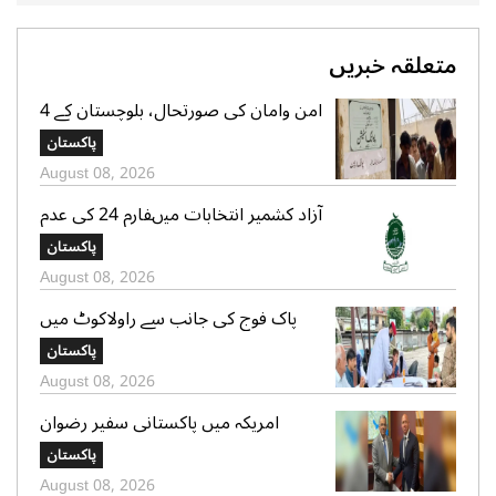
متعلقہ خبریں
امن وامان کی صورتحال، بلوچستان کے 4
بلدیاتی حلقوں میں آج ہونیوالی پولنگ
پاکستان
ملتوی
August 08, 2026
آزاد کشمیر انتخابات میںفارم 24 کی عدم
فراہمی کے دعوے بے بنیاد ہیں، الیکشن
پاکستان
کمیشن کی وضاحت
August 08, 2026
پاک فوج کی جانب سے راولاکوٹ میں
شہریوں کیلئے مفت میڈیکل کیمپس کا
پاکستان
انعقاد
August 08, 2026
امریکہ میں پاکستانی سفیر رضوان
سعیدشیخ کی مریکی سویا بین ایکسپورٹ
پاکستان
کونسل کے چیف ایگزیکٹو جم سٹر سے
August 08, 2026