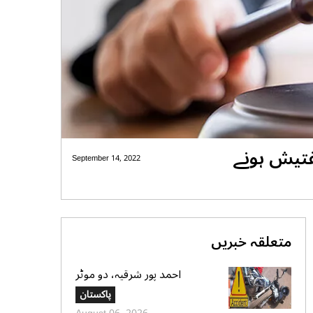
ملزمان کو شامل تفتیش ہونے
September 14, 2022
متعلقہ خبریں
احمد پور شرقیہ، دو موٹر
سائیکلوں میں تصادم، 2 افراد
پاکستان
جاں بحق، 3 زخمی