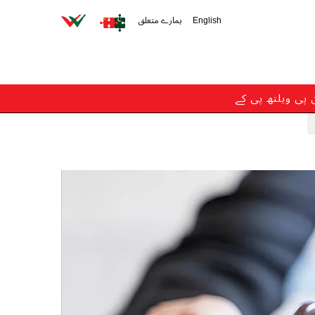
English
ہمارے متعلق
ن پی ویلتھ پی کے