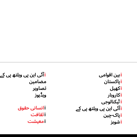
i
بین اقوامی
i
آئی این پی ویلتھ پی کے
i
پاکستان
مضامین
i
کھیل
تصاویر
i
کاروبار
ویڈیوز
i
ٹیکنالوجی
i
انسانی حقوق
i
آئی این پی ویلتھ پی کے
i
ثقافت
i
پاک-چین
i
معیشت
i
شوبز