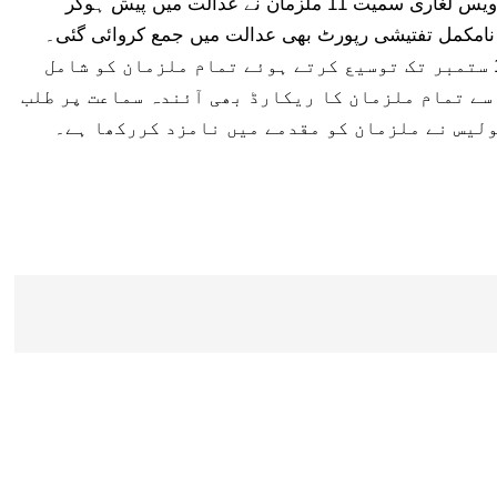
پر عطا تارڑ ،رانا مشہود ،سیف الملوک کھوکھر اور اویس لغاری سمیت 11 ملزمان نے عدالت میں پیش ہوکر
مکمل تفتیشی رپورٹ بھی عدالت میں جمع کروائی گئی۔
عدالت نے لیگی رہنماوں کی عبوری ضمانتوں میں 19 ستمبر تک توسیع کرتے ہوئے تمام ملزمان کو شامل
سے تمام ملزمان کا ریکارڈ بھی آئندہ سماعت پر طلب
ولیس نے ملزمان کو مقدمے میں نامزد کررکھا ہے۔