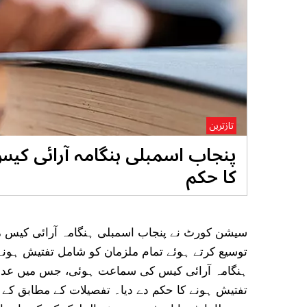
تازترین
کا حکم
توسیع کرتے ہوئے تمام ملزمان کو شامل تفتیش ہون
تفتیش ہونے کا حکم دے دیا۔ تفصیلات کے مطابق ک