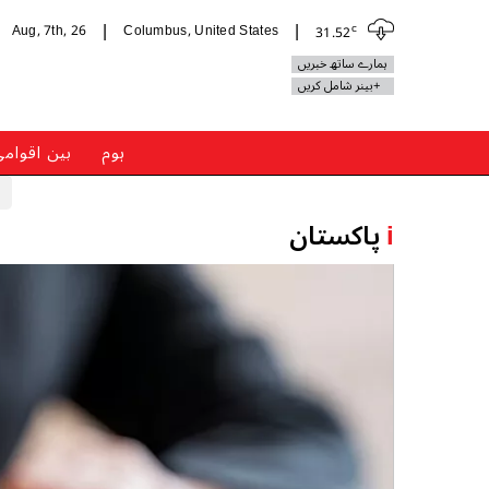
c
Aug, 7th, 26
Columbus, United States
31.52
|
|
ہمارے ساتھ خبریں
+بینر شامل کریں
ہوم
بین اقوام
i
پاکستان