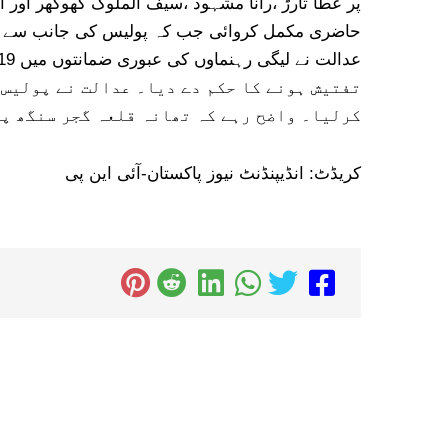
حاضری مکمل کروائی جب کہ پولیس کی جانب سے نا
تفتیش ہونے کا حکم دے دیا۔ عدالت نے پولیس 
کرلیا۔ واضح رہے کہ تھانہ قلعہ گجر سنگھ پ
کریڈٹ: انڈیپنڈنٹ نیوز پاکستان-آئی این پی