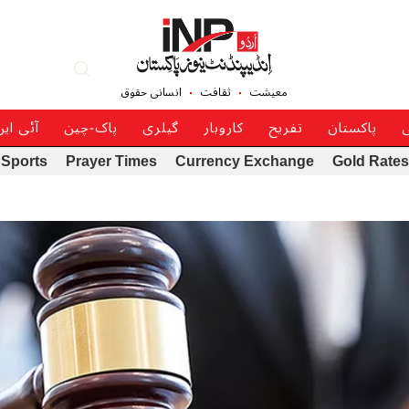
معیشت
ثقافت
انسانی حقوق
ی
پاکستان
تفریح
کاروبار
گیلری
پاک-چین
آئی ای
Sports
Prayer Times
Currency Exchange
Gold Rates