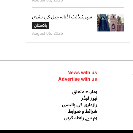
August 06, 2026
اضافہ،نوٹیفیکیشن جاری
سپریٹنڈنٹ اڈیالہ جیل کی بشری
بی بی کی قیدِ تنہائی اور امتیازی
پاکستان
سلوک کے الزامات کی تردید،
August 06, 2026
تحریری جواب جمع کرادیا
News with us
Advertise with us
ہمارے متعلق
نیوز فیڈز
رازداری کی پالیسی
شرائط و ضوابط
ہم سے رابطہ کریں