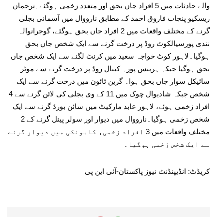
والے حادثات میں 5 افراد جاں بحق اور متعدد زخمی ہوگئے۔ترجمان
ریسکیو پنجاب فاروق احمد کے مطابق نارووال میں آسمانی بجلی
گرنے کے مختلف واقعات میں 2 افراد جاں بحق ہوگئے، گوجرانوالہ
نندی پورسیالکوٹ روڈ پر درخت گرنے سے ایک شخص جاں بحق
ہوگیا۔لاہور کوٹ خواجہ سعید میں کرنٹ لگنے سے ایک شخص جاں
بحق ہوگیا جبکہ ہربنس پورہ کینال روڈ پر درخت گرنے سے موٹر
سائیکل سوار جاں بحق ہوا۔ گرین ٹائون میں درخت گرنے سے ایک
شخص جبکہ شادیوال چوک میں 11 کے وی بجلی کی لائن گرنے سے 4
افراد زخمی ہوئے، لاہور عابد مارکیٹ میں سائن بورڈ گرنے سے ایک
شخص زخمی ہوگیا۔نارووال میں دیوار اور سولر پینل گرنے کے 2
مختلف واقعات میں 3 افراد زخمی، کامونکی میں دیوار گرنے
سے ایک شخص زخمی ہوگیا۔
کریڈٹ: انڈیپنڈنٹ نیوز پاکستان-آئی این پی