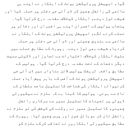
گیا، اسپیشل پروٹیکشن یونٹ کے اہلکار نے اپنے ہی
ساتھی کی رائفل چھین کر ڈی آئی جی دفتر پر حملہ کیا اور
شیشے توڑ دیئے، اہلکار کیخلاف مقدمہ درج کرلیا گیا۔
پنجاب پولیس کے افسران اپنے ہی افسران اور دفاتر پر
حملے کرنے لگے، اسپیشل پروٹیکشن یونٹ کے اہلکار نے
ساتھی سے بندوق چھینی اور ڈی آئی جی دفتر پر حملہ
کردیا، شیشے بھی توڑ دیئے۔ رپورٹ کے مطابق حملے میں
ملوث اہلکار کیخلاف اختیارات سے تجاوز اور ڈکیتی سمیت
دیگر دفعات کے تحت مقدمہ درج کرلیا گیا۔ پولیس کے
مطابق واقعہ ٹریفک پولیس لائن مناواں میں ڈی آئی جی
اسپیشل پروٹیکشن یونٹ کے آفس کے باہر پیش آیا، حملہ
کرنیوالے اہلکار کی شناخت کانسٹیبل ساجد سلطان کے
نام سے ہوئی۔ پولیس کا کہنا ہے کہ ملزم نے سیکیورٹی
ڈیوٹی پر تعینات کانسٹیبل عمیر سے سرکاری رائفل
چھینی، کانسٹیبل عمیر نے روکنے کی کوشش کی تو ملزم نے
رائفل تان کر موبائل فون اور پرس چھین لیا۔ رپورٹ کے
مطابق سیکیورٹی اہلکاروں نے تعاقب کرکے ملزم کو