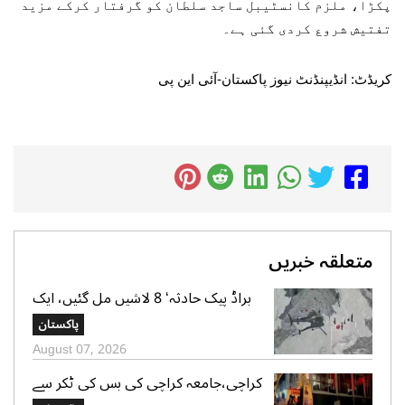
پکڑا، ملزم کانسٹیبل ساجد سلطان کو گرفتار کرکے مزید
تفتیش شروع کردی گئی ہے۔
کریڈٹ: انڈیپنڈنٹ نیوز پاکستان-آئی این پی
متعلقہ خبریں
براڈ پیک حادثہ‘ 8 لاشیں مل گئیں، ایک
تک رسائی مشکل، 2 کی تلاش جاری‘
پاکستان
صدر الپائن کلب
August 07, 2026
کراچی،جامعہ کراچی کی بس کی ٹکر سے
موٹر سائیکل سوار لڑکی جاں بحق،ڈرائیور