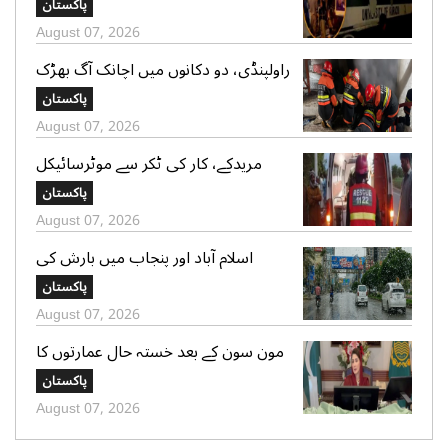
پاکستان
گرفتار
August 07, 2026
راولپنڈی، دو دکانوں میں اچانک آگ بھڑک
اٹھی، ریسکیو کی بروقت کارروائی، بڑا
پاکستان
نقصان ٹل گیا
August 07, 2026
مریدکے، کار کی ٹکر سے موٹرسائیکل
سوار 2 دوست جاں بحق، بچہ شدید
پاکستان
زخمی
August 07, 2026
اسلام آباد اور پنجاب میں بارش کی
پیشگوئی، کراچی میں بوندا باندی کا
پاکستان
امکان
August 07, 2026
مون سون کے بعد خستہ حال عمارتوں کا
سروے کرایا جائے، وزیراعلی پنجاب کی
پاکستان
ہدایت
August 07, 2026