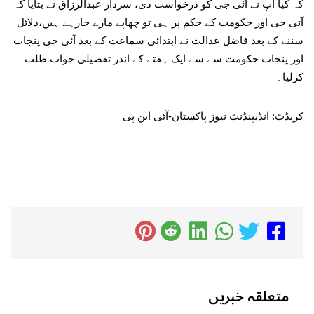
کہ کیا آپ نے آئی جی کو درخواست دی، سردار عبدالرزاق نے بتایا کہ
آئی جی اور حکومت کے حکم پر ہی تو چھاپے مارے جارہے ہیں،دلائل
سننے کے بعد فاضل عدالت نے ابتدائی سماعت کے بعد آئی جی پنجاب
اور پنجاب حکومت سے سے ایک ہفتے کے اندر تفصیلی جواب طلب
کرلیا۔
کریڈٹ: انڈیپنڈنٹ نیوز پاکستان-آئی این پی
متعلقہ خبریں