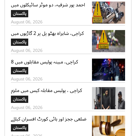
احمد پور شرقیہ، دو موٹر سائیکلوں میں
تصادم، 2 افراد جاں بحق، 3 زخمی
پاکستان
August 06, 2026
کراچی، شاہراہ بھٹو پل پر 2 گاڑیوں میں
تصادم، لڑکی جاں بحق، 11 افرادزخمی
پاکستان
August 06, 2026
کراچی، مبینہ پولیس مقابلوں میں 8
زخمی سمیت 12 ڈاکو گرفتار، اسلحہ،
پاکستان
موبائل فونز، کیش رقم اور موٹر سائیکلیں
August 06, 2026
برآمد
کراچی ، پولیس مقابلہ کیس میں ملزم
شاہ زیب کی دو مقدمات میں ضمانت
پاکستان
منظور، 70،70 ہزار روپے کے مچلکے جمع
August 06, 2026
کروانے کا حکم
ضلعی ججز اور ہائی کورٹ افسران کیلئے
ٹرانسپورٹ مونیٹائزیشن الائونس میں
پاکستان
اضافہ،نوٹیفیکیشن جاری