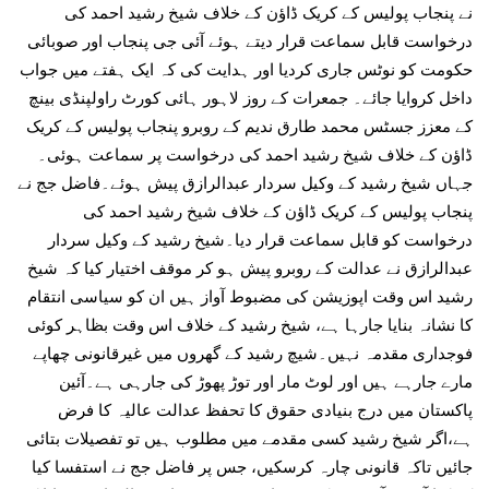
نے پنجاب پولیس کے کریک ڈاؤن کے خلاف شیخ رشید احمد کی
درخواست قابل سماعت قرار دیتے ہوئے آئی جی پنجاب اور صوبائی
حکومت کو نوٹس جاری کردیا اور ہدایت کی کہ ایک ہفتے میں جواب
داخل کروایا جائے۔ جمعرات کے روز لاہور ہائی کورٹ راولپنڈی بینچ
کے معزز جسٹس محمد طارق ندیم کے روبرو پنجاب پولیس کے کریک
ڈاؤن کے خلاف شیخ رشید احمد کی درخواست پر سماعت ہوئی۔
جہاں شیخ رشید کے وکیل سردار عبدالرازق پیش ہوئے۔فاضل جج نے
پنجاب پولیس کے کریک ڈاؤن کے خلاف شیخ رشید احمد کی
درخواست کو قابل سماعت قرار دیا۔شیخ رشید کے وکیل سردار
عبدالرازق نے عدالت کے روبرو پیش ہو کر موقف اختیار کیا کہ شیخ
رشید اس وقت اپوزیشن کی مضبوط آواز ہیں ان کو سیاسی انتقام
کا نشانہ بنایا جارہا ہے، شیخ رشید کے خلاف اس وقت بظاہر کوئی
فوجداری مقدمہ نہیں۔شیچ رشید کے گھروں میں غیرقانونی چھاپے
مارے جارہے ہیں اور لوٹ مار اور توڑ پھوڑ کی جارہی ہے۔آئین
پاکستان میں درج بنیادی حقوق کا تحفظ عدالت عالیہ کا فرض
ہے،اگر شیخ رشید کسی مقدمے میں مطلوب ہیں تو تفصیلات بتائی
جائیں تاکہ قانونی چارہ کرسکیں، جس پر فاضل جج نے استفسا کیا