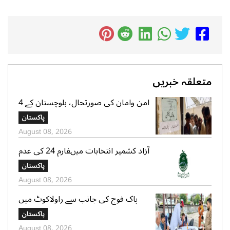
متعلقہ خبریں
امن وامان کی صورتحال، بلوچستان کے 4
بلدیاتی حلقوں میں آج ہونیوالی پولنگ
پاکستان
ملتوی
August 08, 2026
آزاد کشمیر انتخابات میںفارم 24 کی عدم
فراہمی کے دعوے بے بنیاد ہیں، الیکشن
پاکستان
کمیشن کی وضاحت
August 08, 2026
پاک فوج کی جانب سے راولاکوٹ میں
شہریوں کیلئے مفت میڈیکل کیمپس کا
پاکستان
انعقاد
August 08, 2026