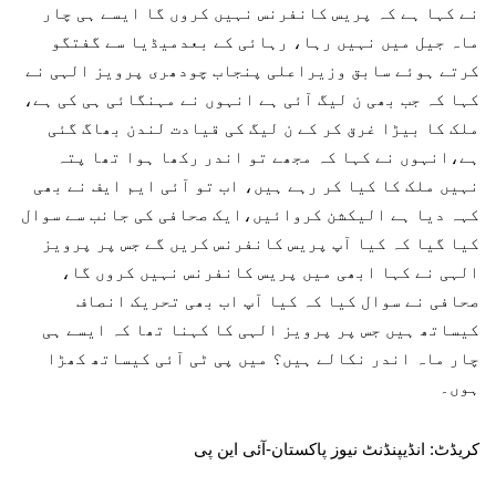
نے کہا ہے کہ پریس کانفرنس نہیں کروں گا ایسے ہی چار
ماہ جیل میں نہیں رہا، رہائی کے بعدمیڈیا سے گفتگو
کرتے ہوئے سابق وزیراعلی پنجاب چودھری پرویز الہی نے
کہا کہ جب بھی ن لیگ آئی ہے انہوں نے مہنگائی ہی کی ہے،
ملک کا بیڑا غرق کر کے ن لیگ کی قیادت لندن بھاگ گئی
ہے،انہوں نے کہا کہ مجھے تو اندر رکھا ہوا تھا پتہ
نہیں ملک کا کیا کر رہے ہیں، اب تو آئی ایم ایف نے بھی
کہہ دیا ہے الیکشن کروائیں،ایک صحافی کی جانب سے سوال
کیا گیا کہ کیا آپ پریس کانفرنس کریں گے جس پر پرویز
الہی نے کہا ابھی میں پریس کانفرنس نہیں کروں گا،
صحافی نے سوال کیا کہ کیا آپ اب بھی تحریک انصاف
کیساتھ ہیں جس پر پرویز الہی کا کہنا تھا کہ ایسے ہی
چار ماہ اندر نکالے ہیں؟ میں پی ٹی آئی کیساتھ کھڑا
ہوں۔
کریڈٹ: انڈیپنڈنٹ نیوز پاکستان-آئی این پی