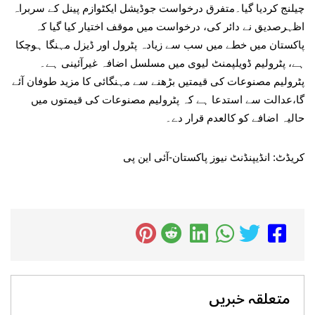
چیلنج کردیا گیا۔متفرق درخواست جوڈیشل ایکٹوازم پینل کے سربراہ
اظہرصدیق نے دائر کی، درخواست میں موقف اختیار کیا گیا کہ
پاکستان میں خطے میں سب سے زیادہ پٹرول اور ڈیزل مہنگا ہوچکا
ہے، پٹرولیم ڈویلپمنٹ لیوی میں مسلسل اضافہ غیرآئینی ہے۔
پٹرولیم مصنوعات کی قیمتیں بڑھنے سے مہنگائی کا مزید طوفان آئے
گا،عدالت سے استدعا ہے کہ پٹرولیم مصنوعات کی قیمتوں میں
حالیہ اضافے کو کالعدم قرار دے۔
کریڈٹ: انڈیپنڈنٹ نیوز پاکستان-آئی این پی
متعلقہ خبریں