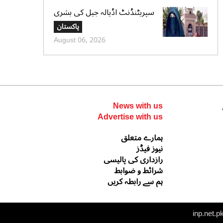
سپریٹنڈنٹ اڈیالہ جیل کی بشری
بی بی کی قیدِ تنہائی اور امتیازی
پاکستان
سلوک کے الزامات کی تردید،
August 06, 2026
تحریری جواب جمع کرادیا
News with us
Advertise with us
ہمارے متعلق
نیوز فیڈز
رازداری کی پالیسی
شرائط و ضوابط
ہم سے رابطہ کریں