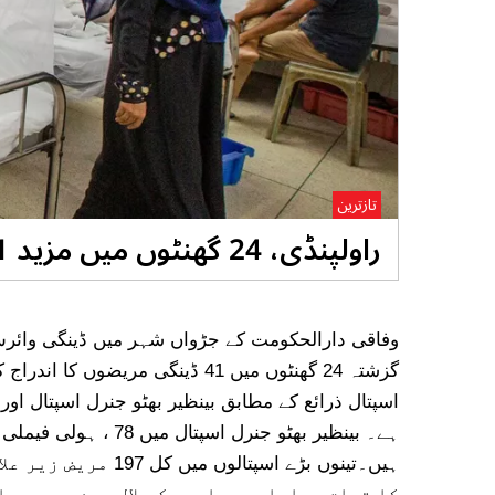
تازترین
راولپنڈی، 24 گھنٹوں میں مزید 41 ڈینگی مریضوں کا اندراج، تعداد 871 ہوگئی
وفاقی دارالحکومت کے جڑواں شہر میں ڈینگی وائر
ہیں۔تینوں بڑے اسپتا
کا تعلق دھاماں سیداں، چک جلال دین سے ہے۔ ا