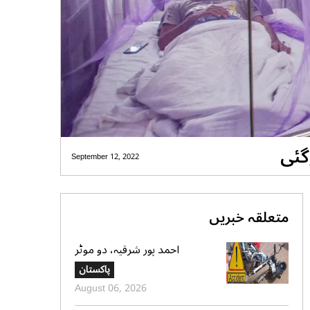
September 12, 2022
متعلقہ خبریں
احمد پور شرقیہ، دو موٹر
سائیکلوں میں تصادم، 2 افراد
پاکستان
جاں بحق، 3 زخمی
August 06, 2026