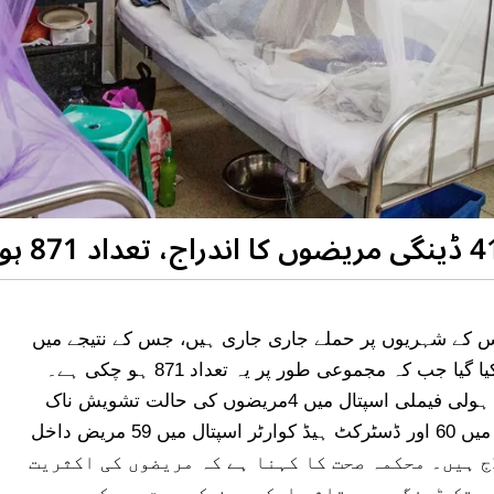
س کے شہریوں پر حملے جاری جاری ہیں، جس کے نتیجے میں
گزشتہ 24 گھنٹوں میں 41 ڈینگی مریضوں کا اندراج کیا گیا جب کہ مجموعی طور پر یہ تعداد 871 ہو چکی ہے۔
اسپتال ذرائع کے مطابق بینظیر بھٹو جنرل اسپتال اور ہولی فیملی اسپتال میں 4مریضوں کی حالت تشویش ناک
ہے۔ بینظیر بھٹو جنرل اسپتال میں 78 ، ہولی فیملی میں 60 اور ڈسٹرکٹ ہیڈ کوارٹر اسپتال میں 59 مریض داخل
لوں میں کل 197 مریض زیر علاج ہیں۔ محکمہ صحت کا کہنا ہے کہ مریضوں کی اکثریت
ب تک ڈینگی سے متاثر ایک مریض کی موت ہوچکی ہے جب