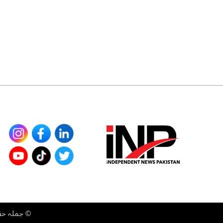
©
جملہ حقوق محفوظ