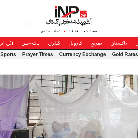
معیشت
ثقافت
انسانی حقوق
ی
پاکستان
تفریح
کاروبار
گیلری
پاک-چین
آئی ای
Sports
Prayer Times
Currency Exchange
Gold Rates