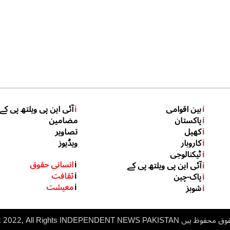
i
بین اقوامی
i
آئی این پی ویلتھ پی کے
i
پاکستان
مضامین
i
کھیل
تصاویر
i
کاروبار
ویڈیوز
i
ٹیکنالوجی
i
انسانی حقوق
i
آئی این پی ویلتھ پی کے
i
ثقافت
i
پاک-چین
i
معیشت
i
شوبز
 ہیں inp.net.pk 2022, All Rights
NDEPENDENT NEWS PAKISTAN
I