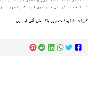
کہ انسداد ڈینگی مہم میں فوگنگ ، اسپرے اور
کریڈٹ: انڈیپنڈنٹ نیوز پاکستان-آئی این پی