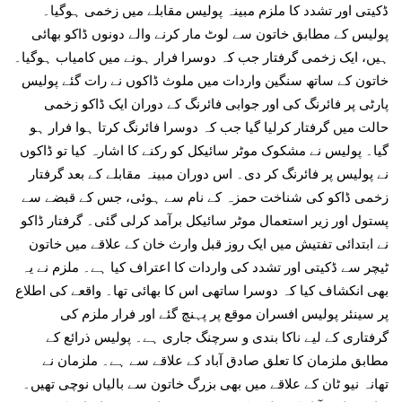
ڈکیتی اور تشدد کا ملزم مبینہ پولیس مقابلے میں زخمی ہوگیا۔
پولیس کے مطابق خاتون سے لوٹ مار کرنے والے دونوں ڈاکو بھائی
ہیں، ایک زخمی گرفتار جب کہ دوسرا فرار ہونے میں کامیاب ہوگیا۔
خاتون کے ساتھ سنگین واردات میں ملوث ڈاکوں نے رات گئے پولیس
پارٹی پر فائرنگ کی اور جوابی فائرنگ کے دوران ایک ڈاکو زخمی
حالت میں گرفتار کرلیا گیا جب کہ دوسرا فائرنگ کرتا ہوا فرار ہو
گیا۔ پولیس نے مشکوک موٹر سائیکل کو رکنے کا اشارہ کیا تو ڈاکوں
نے پولیس پر فائرنگ کر دی۔ اس دوران مبینہ مقابلے کے بعد گرفتار
زخمی ڈاکو کی شناخت حمزہ کے نام سے ہوئی، جس کے قبضے سے
پستول اور زیر استعمال موٹر سائیکل برآمد کرلی گئی۔ گرفتار ڈاکو
نے ابتدائی تفتیش میں ایک روز قبل وارث خان کے علاقے میں خاتون
ٹیچر سے ڈکیتی اور تشدد کی واردات کا اعتراف کیا ہے۔ ملزم نے یہ
بھی انکشاف کیا کہ دوسرا ساتھی اس کا بھائی تھا۔ واقعے کی اطلاع
پر سینئر پولیس افسران موقع پر پہنچ گئے اور فرار ملزم کی
گرفتاری کے لیے ناکا بندی و سرچنگ جاری ہے۔ پولیس ذرائع کے
مطابق ملزمان کا تعلق صادق آباد کے علاقے سے ہے۔ ملزمان نے
تھانہ نیو ٹان کے علاقے میں بھی بزرگ خاتون سے بالیاں نوچی تھیں۔