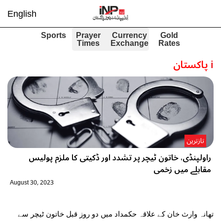
English
Sports
Prayer
Currency
Gold
Times
Exchange
Rates
i
پاکستان
تازترین
راولپنڈی، خاتون ٹیچر پر تشدد اور ڈکیتی کا ملزم پولیس
مقابلے میں زخمی
August 30, 2023
تھانہ وارث خان کے علاقہ حکمداد میں دو روز قبل خاتون ٹیچر سے