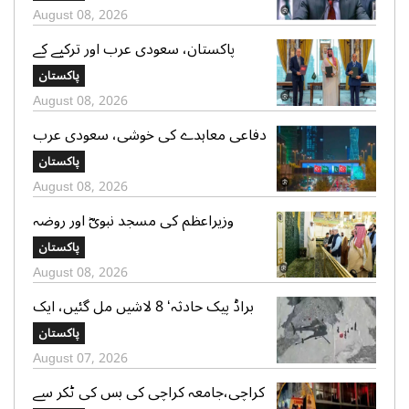
مطالبہ
August 08, 2026
پاکستان، سعودی عرب اور ترکیے کے
دفاعی معاہدے پر گہری نظر ہے، بھارت
پاکستان
August 08, 2026
دفاعی معاہدے کی خوشی، سعودی عرب
میں عمارتیں سعودی، پاکستانی اور ترک
پاکستان
پرچموں سے روشن
August 08, 2026
وزیراعظم کی مسجد نبویؓ اور روضہ
رسولؓ پر حاضری، ملکی ترقی کیلئے
پاکستان
دعائیں
August 08, 2026
براڈ پیک حادثہ‘ 8 لاشیں مل گئیں، ایک
تک رسائی مشکل، 2 کی تلاش جاری‘
پاکستان
صدر الپائن کلب
August 07, 2026
کراچی،جامعہ کراچی کی بس کی ٹکر سے