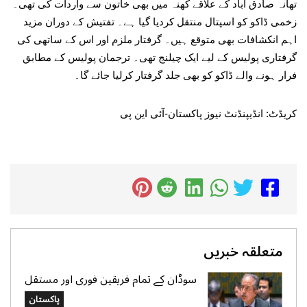
تھانہ صادق آباد کے علاقے کھنہ میں بھی خاتون سے واردات کی تھی۔
زخمی ڈاکو کو اسپتال منتقل کردیا گیا ہے۔ تفتیش کے دوران مزید
اہم انکشافات بھی متوقع ہیں۔ گرفتار ملزم اور اس کے ساتھی کی
گرفتاری پولیس کے لیے ایک چیلنج تھی۔ ترجمان پولیس کے مطابق
فرار ہونے والے ڈاکو کو بھی جلد گرفتار کرلیا جائے گا۔
کریڈٹ: انڈیپنڈنٹ نیوز پاکستان-آئی این پی
متعلقہ خبریں
سوڈان کے تمام فریقین فوری اور مستقل
جنگ بندی پر عملدرآمد کریں،پاکستان کا
پاکستان