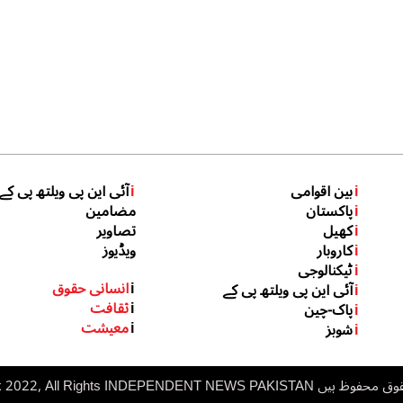
i
بین اقوامی
i
آئی این پی ویلتھ پی کے
i
پاکستان
مضامین
i
کھیل
تصاویر
i
کاروبار
ویڈیوز
i
ٹیکنالوجی
i
انسانی حقوق
i
آئی این پی ویلتھ پی کے
i
ثقافت
i
پاک-چین
i
معیشت
i
شوبز
 ہیں inp.net.pk 2022, All Rights
NDEPENDENT NEWS PAKISTAN
I