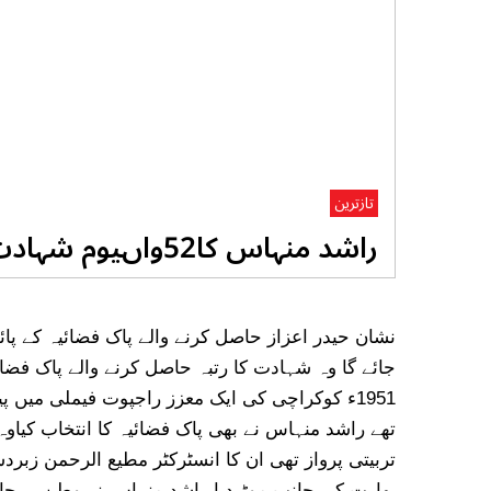
تازترین
راشد منہاس کا52واںیوم شہادت20اگست کو منایا جائے گا
1951ء کوکراچی کی ایک معزز راجپوت فیملی میں پ
تربیتی پرواز تھی ان کا انسٹرکٹر مطیع الرحمن زبر
بھارت کی جانب موڑ دیا راشد منہاس نے وطن پر جان