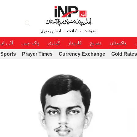
معیشت
ثقافت
انسانی حقوق
ی
پاکستان
تفریح
کاروبار
گیلری
پاک-چین
آئی ای
Sports
Prayer Times
Currency Exchange
Gold Rates