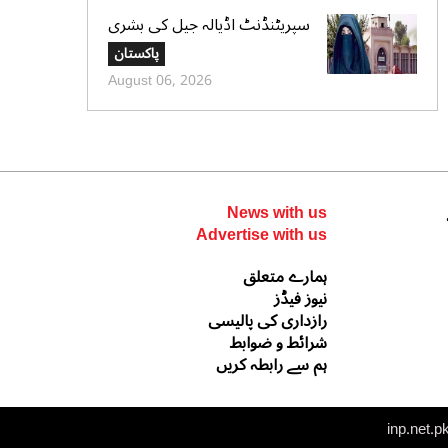
سپریٹنڈنٹ اڈیالہ جیل کی بشری
بی بی کی قیدِ تنہائی اور امتیازی
پاکستان
سلوک کے الزامات کی تردید،
August 06, 2026
تحریری جواب جمع کرادیا
News with us
Advertise with us
ہمارے متعلق
نیوز فیڈز
رازداری کی پالیسی
شرائط و ضوابط
ہم سے رابطہ کریں