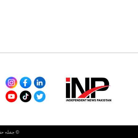
©
جملہ حقوق محفوظ