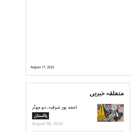
August 17, 2023
متعلقہ خبریں
احمد پور شرقیہ، دو موٹر
سائیکلوں میں تصادم، 2 افراد
پاکستان
جاں بحق، 3 زخمی
August 06, 2026