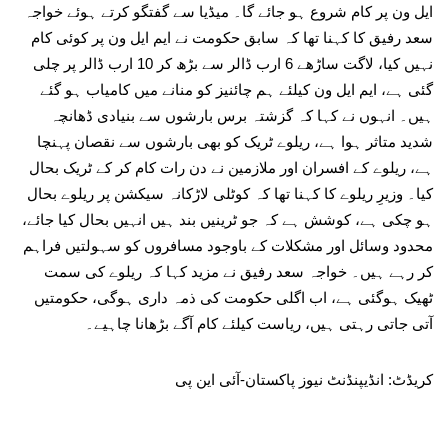
ایل ون پر کام شروع ہو جائے گا۔ میڈیا سے گفتگو کرتے ہوئے خواجہ
سعد رفیق کا کہنا تھا کہ سابق حکومت نے ایم ایل ون پر کوئی کام
نہیں کیا، لاگت ساڑھے 6 ارب ڈالر سے بڑھ کر 10 ارب ڈالر پر چلی
گئی ہے، ایم ایل ون کیلئے ہم چائنیز کو منانے میں کامیاب ہو گئے
ہیں۔ انہوں نے کہا کہ گزشتہ برس بارشوں سے بنیادی ڈھانچہ
شدید متاثر ہوا ہے، ریلوے ٹریک کو بھی بارشوں سے نقصان پہنچا
ہے، ریلوے کے افسران اور ملازمین نے دن رات کام کر کے ٹریک بحال
کیا۔ وزیرِ ریلوے کا کہنا تھا کہ کوٹلی لاڑکانہ سیکشن پر ریلوے بحال
ہو چکی ہے، کوشش ہے کہ جو ٹرینیں بند ہیں انہیں بحال کیا جائے،
محدود وسائل اور مشکلات کے باوجود مسافروں کو سہولتیں فراہم
کر رہے ہیں۔ خواجہ سعد رفیق نے مزید کہا کہ ریلوے کی سمت
ٹھیک ہوگئی ہے، اب اگلی حکومت کی ذمہ داری ہوگی، حکومتیں
آتی جاتی رہتی ہیں، ریاست کیلئے کام آگے بڑھانا چاہیے۔
کریڈٹ: انڈیپنڈنٹ نیوز پاکستان-آئی این پی