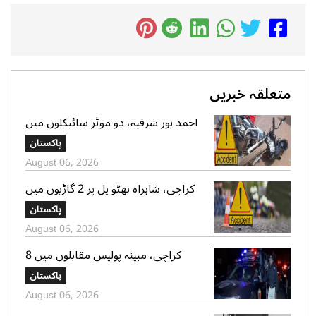
متعلقہ خبریں
احمد پور شرقیہ، دو موٹر سائیکلوں میں
تصادم، 2 افراد جاں بحق، 3 زخمی
پاکستان
August 06, 2026
کراچی، شاہراہ بھٹو پل پر 2 گاڑیوں میں
تصادم، لڑکی جاں بحق، 11 افرادزخمی
پاکستان
August 06, 2026
کراچی، مبینہ پولیس مقابلوں میں 8
زخمی سمیت 12 ڈاکو گرفتار، اسلحہ،
پاکستان
موبائل فونز، کیش رقم اور موٹر سائیکلیں
August 06, 2026
برآمد