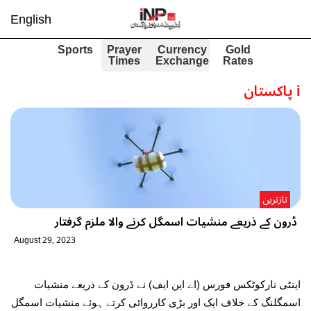
English
Sports
Prayer
Currency
Gold
Times
Exchange
Rates
i
پاکستان
تازترین
ڈرون کے ذریعے منشیات اسمگل کرنے والا ملزم گرفتار
August 29, 2023
اینٹی نارکوٹکس فورس (اے این ایف) نے ڈرون کے ذریعے منشیات
اسمگلنگ کے خلاف ایک اور بڑی کارروائی کرتے ہوئے منشیات اسمگل