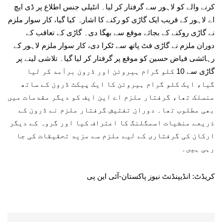
کرنے والے کو لاہور سے گرفتار کر لیا۔ انٹیلی جنس اطلاع پر ڈی ایچ
اے لاہور کے قریب ایک گاڑی کو رکنے کا اشارہ کیا گیا، کار سوار ملزم
نے گاڑی روکنے کے بجائے موقع سے بھگا دی۔ گاڑی کے تعاقب کے
دوران ملزم نے گاڑی فٹ پاتھ سے ٹکرا دی، کار سوار ملزم لاہور کے
رہائشی فیاض حسین کو موقع پر گرفتار کر لیا گیا۔ تلاشی لینے پر
گاڑی سے 10 کلو گرام ہیروئن اور ڈرون برآمد کر لیا
گیا، ایک کلو گرام ہیروئن کا ایک پیکٹ ڈرون کے ساتھ
منسلک تھا، گرفتار ملزم اے این ایف کو دیگر مقدمات میں
بھی مطلوب تھا۔ دوران تفتیش گرفتار ملزم نے ڈرون کے
ذریعے منشیات اسمگلنگ کا اعتراف کیا اور گروہ کے دیگر
ارکان کی گرفتاری کے لیے ملزم سے مزید تحقیقات کی جا
رہی ہیں۔
کریڈٹ: انڈیپنڈنٹ نیوز پاکستان-آئی این پی