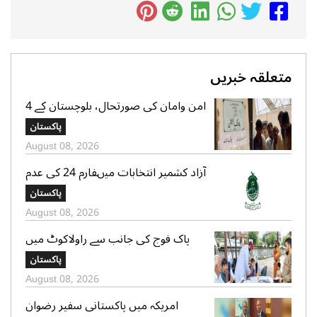
متعلقہ خبریں
امن وامان کی صورتحال، بلوچستان کے 4
بلدیاتی حلقوں میں آج ہونیوالی پولنگ
پاکستان
ملتوی
August 08, 2026
آزاد کشمیر انتخابات میںفارم 24 کی عدم
فراہمی کے دعوے بے بنیاد ہیں، الیکشن
پاکستان
کمیشن کی وضاحت
August 08, 2026
پاک فوج کی جانب سے راولاکوٹ میں
شہریوں کیلئے مفت میڈیکل کیمپس کا
پاکستان
انعقاد
August 08, 2026
امریکہ میں پاکستانی سفیر رضوان