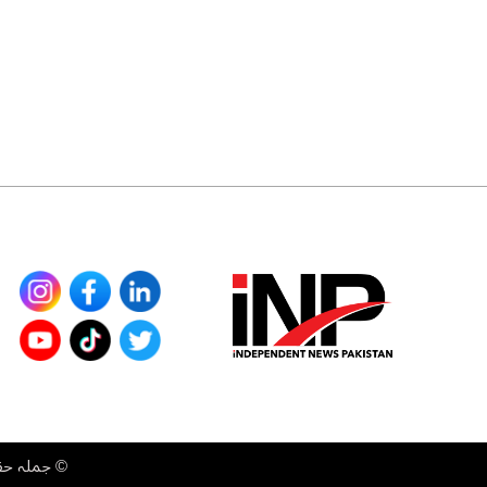
©
جملہ حقوق محفوظ