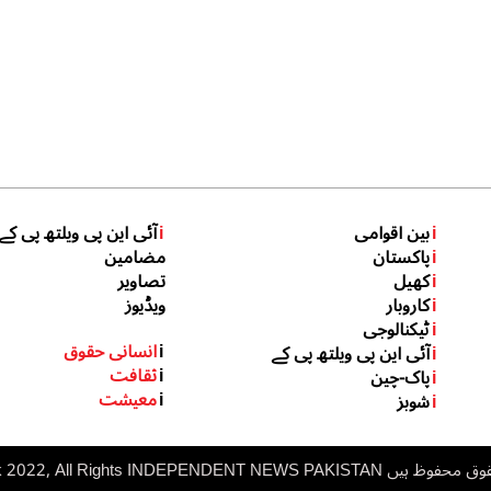
i
بین اقوامی
i
آئی این پی ویلتھ پی کے
i
پاکستان
مضامین
i
کھیل
تصاویر
i
کاروبار
ویڈیوز
i
ٹیکنالوجی
i
انسانی حقوق
i
آئی این پی ویلتھ پی کے
i
ثقافت
i
پاک-چین
i
معیشت
i
شوبز
 ہیں inp.net.pk 2022, All Rights
NDEPENDENT NEWS PAKISTAN
I