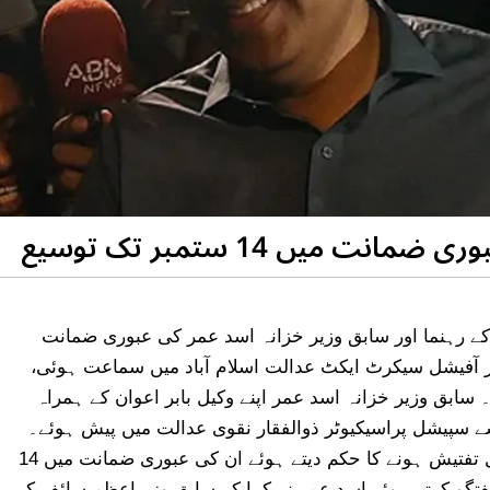
میں 14 ستمبر تک توسیع
ے رہنما اور سابق وزیر خزانہ اسد عمر کی عبوری ضمانت
س پر آفیشل سیکرٹ ایکٹ عدالت اسلام آباد میں سماعت ہوئی،
ابق وزیر خزانہ اسد عمر اپنے وکیل بابر اعوان کے ہمراہ
 سپیشل پراسیکیوٹر ذوالفقار نقوی عدالت میں پیش ہوئے۔
فریقین کو سننے کے بعد عدالت نے اسد عمر کو شامل تفتیش ہونے کا حکم دیتے ہوئے ان کی عبوری ضمانت میں 14
فتگو کرتے ہوئے اسد عمر نے کہا کہ سابق وزیراعظم سائفر کے