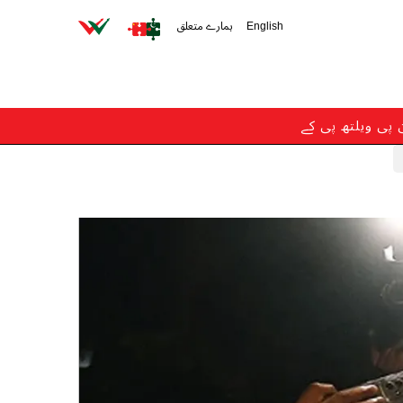
English
ہمارے متعلق
ن پی ویلتھ پی کے