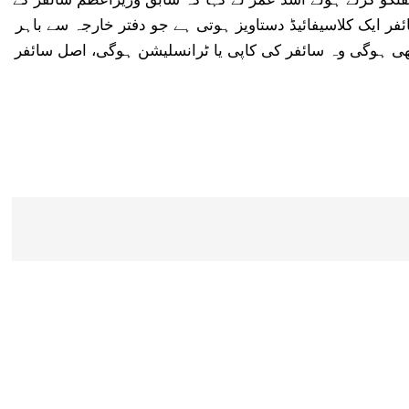
ئفر ایک کلاسیفائیڈ دستاویز ہوتی ہے جو دفتر خارجہ سے باہر
ھی ہوگی وہ سائفر کی کاپی یا ٹرانسلیشن ہوگی، اصل سائفر