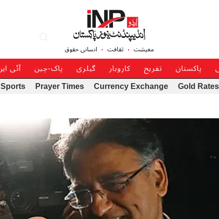
معیشت
ثقافت
انسانی حقوق
ی
پاکستان
تفریح
کاروبار
گیلری
پاک-چین
آئی ای
Sports
Prayer Times
Currency Exchange
Gold Rates