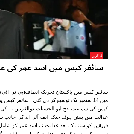
تازترین
سائفر کیس میں اسد عمر کی عبوری ضمانت 
سائفر کیس میں پاکستان تحریک انصاف(پی ٹی آئی)ک
میں 14 ستمبر تک توسیع کر دی گئی۔ سائفر کی
کیس کی سماعت جج ابو الحسنات ذوالقرنین نے کی۔ س
عدالت میں پیش ہوئے جبکہ ایف آئی اے کی جانب سے
ستمبر تک توسیع کر دی۔ عدالت کے باہر میڈیا سے گ