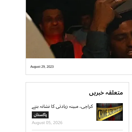
August 29, 2023
متعلقہ خبریں
کراچی، مبینہ زیادتی کا نشانہ بننے
والی ڈیڑھ سال کی بچی دم توڑ
پاکستان
گئی،ملزم گرفتار، محلے دار نکلا
August 05, 2026