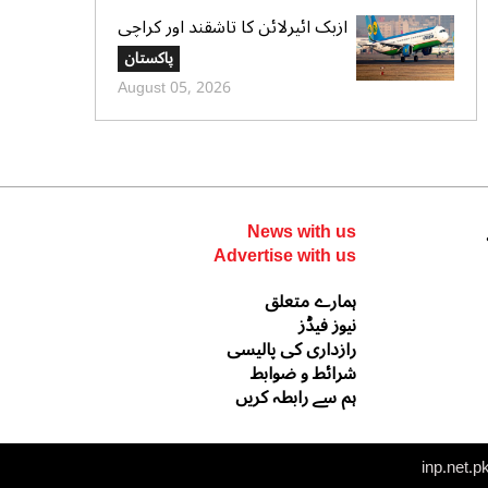
ازبک ائیرلائن کا تاشقند اور کراچی
کے درمیان ہفتہ وار 4 براہ راست
پاکستان
پروازوں کا آغاز
August 05, 2026
News with us
Advertise with us
ہمارے متعلق
نیوز فیڈز
رازداری کی پالیسی
شرائط و ضوابط
ہم سے رابطہ کریں