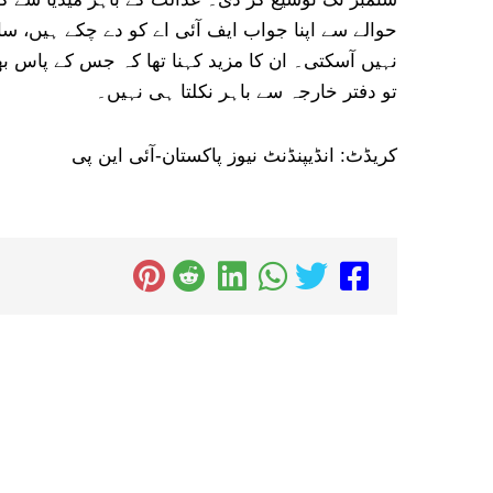
حوالے سے اپنا جواب ایف آئی اے کو دے چکے ہیں، سا
نہیں آسکتی۔ ان کا مزید کہنا تھا کہ جس کے پاس ب
تو دفتر خارجہ سے باہر نکلتا ہی نہیں۔
کریڈٹ: انڈیپنڈنٹ نیوز پاکستان-آئی این پی