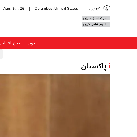
c
Aug, 8th, 26
Columbus, United States
26.18
|
|
ہمارے ساتھ خبریں
+بینر شامل کریں
ہوم
بین اقوام
i
پاکستان