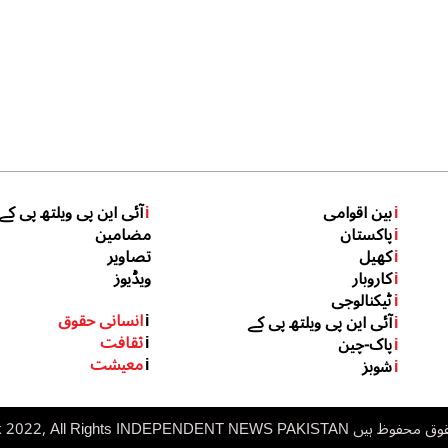
i
بین اقوامی
i
آئی این پی ویلتھ پی کے
i
پاکستان
مضامین
i
کھیل
تصاویر
i
کاروبار
ویڈیوز
i
ٹیکنالوجی
i
انسانی حقوق
i
آئی این پی ویلتھ پی کے
i
ثقافت
i
پاک-چین
i
معیشت
i
شوبز
 ہیں inp.net.pk 2022, All Rights
NDEPENDENT NEWS PAKISTAN
I