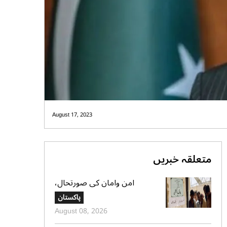
August 17, 2023
متعلقہ خبریں
امن وامان کی صورتحال،
بلوچستان کے 4 بلدیاتی حلقوں
پاکستان
میں آج ہونیوالی پولنگ ملتوی
August 08, 2026