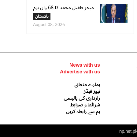
میجر طفیل محمد کا 68 واں یوم
شہادت عقیدت واحترام سے منایا
پاکستان
گیا، وزیراعظم و سروسز چیفس کا
August 08, 2026
خراجِ عقیدت
News with us
Advertise with us
ہمارے متعلق
نیوز فیڈز
رازداری کی پالیسی
شرائط و ضوابط
ہم سے رابطہ کریں