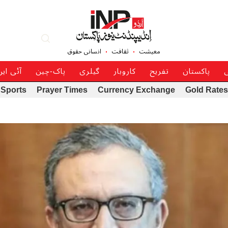
معیشت
ثقافت
انسانی حقوق
ی
پاکستان
تفریح
کاروبار
گیلری
پاک-چین
آئی ای
Sports
Prayer Times
Currency Exchange
Gold Rates