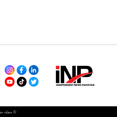
©
جملہ حقوق محفوظ