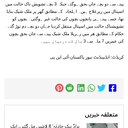
پینے سے دو بچے جاں بحق ہوگئے جبکہ 3 بچے تشویش ناک حالت میں
اسپتال میں زیرعلاج ہیں۔ اہلخانہ کے مطابق گھر پر ملک شیک بنایا
تھا، جسے پیتے ہی پانچوں بچوں کی حالت غیر ہوگئی۔ بچوں کو
تشویشناک حالت میں اسپتال منتقل کردیا جہاں دو بچے دم توڑ گئے۔
حکام کے مطابق ھر میں زہریلا ملک شیک پینے سے جاں بحق بچوں
کی عمریں 7 ماہ سے 3 سال کے درمیان ہیں۔
کریڈٹ: انڈیپنڈنٹ نیوز پاکستان-آئی این پی
متعلقہ خبریں
براڈ پیک حادثہ‘ 8 لاشیں مل گئیں، ایک