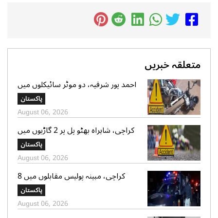
متعلقہ خبریں
احمد پور شرقیہ، دو موٹر سائیکلوں میں
تصادم، 2 افراد جاں بحق، 3 زخمی
پاکستان
August 06, 2026
کراچی، شاہراہ بھٹو پل پر 2 گاڑیوں میں
تصادم، لڑکی جاں بحق، 11 افرادزخمی
پاکستان
August 06, 2026
کراچی، مبینہ پولیس مقابلوں میں 8
زخمی سمیت 12 ڈاکو گرفتار، اسلحہ،
پاکستان
موبائل فونز، کیش رقم اور موٹر سائیکلیں
August 06, 2026
برآمد