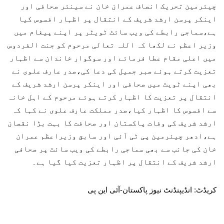
چیئرمین تحریک انصاف عمران خان نے سینئر صحافی اور
اینکر پرسن ارشد شریف کے انتقال پر اظہار افسوس کیا
ہے،سماجی رابطے کی ویب سائٹ ٹویٹر پر اپنے پیغام میں
وزیر اعظم نے لکھا کہ اللہ تعالی مرحوم کو جنت الفردوس
میں اعلی مقام عطا فرمائے اور سوگوار خاندان سے اظہار
تعزیت کرتے ہوئے صبر جمیل کی دعا کی،صدر عارف علوی نے
بھی اپنے ٹویٹ میں صحافی اور اینکر پرسن ارشد شریف کے
انتقال پر تعزیت کا اظہار کرتے ہوئے مرحوم کے اہل خانہ
سے افسوس کا اظہار کیا،صدر مملکت عارف علوی نے کہا کہ
ارشد شریف کی وفات پاکستان اور صحافت کا بہت بڑا نقصان
ہے،ادھر چیئرمین پی ٹی آئی اور سابق وزیراعظم عمران
خان کی جانب سے بھی سماجی رابطے کی ویب سائٹ پر صحافی
ارشد شریف کے انتقال پر اظہار تعزیت کیا گیا ہے۔
کریڈٹ: انڈیپنڈنٹ نیوز پاکستان-آئی این پی