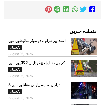
متعلقہ خبریں
احمد پور شرقیہ، دو موٹر سائیکلوں میں
تصادم، 2 افراد جاں بحق، 3 زخمی
پاکستان
August 06, 2026
کراچی، شاہراہ بھٹو پل پر 2 گاڑیوں میں
تصادم، لڑکی جاں بحق، 11 افرادزخمی
پاکستان
August 06, 2026
کراچی، مبینہ پولیس مقابلوں میں 8
زخمی سمیت 12 ڈاکو گرفتار، اسلحہ،
پاکستان
موبائل فونز، کیش رقم اور موٹر سائیکلیں
August 06, 2026
برآمد