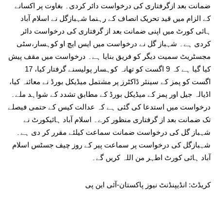
ضمانت بعد ازگرفتاری کی درخواست دائر کردی۔ بغاوت پر اکسانے
کے الزام میں قید تحریک انصاف کے رہنما شہبازگل نے اسلام آباد
ہائی کورٹ میں اپنی ضمانت بعد از گرفتاری کی درخواست دائر
کردی ہے۔ شہباز گل نے درخواست میں ایس ایچ او کوہسار،سٹی
مجسٹریٹ سمیت دیگر کو فریق بنایا ہے۔ درخواست میں مقف پیش
کیا گیا ہے کہ 9 اگست کو تھانہ کوہسار پولیسنے گرفتار کیا، 17
اگست کو پمز کے سینئر ڈاکٹرز پر مشتمل میڈیکل بورڈ نے معائنہ کیا،
اڈیالہ جیل اور پمز کے میڈیکل بورڈ کے مطابق تشدد کے شواہد ملے۔
درخواست میں استدعا کی گئی ہے کہ عدالت کیس کے حتمی فیصلے
تک ضمانت بعد از گرفتاری منظور کرے۔ اسلام آباد ہائیکورٹ نے
شہباز گل کی درخواست ضمانت سماعت کیلئے مقرر کر دی ہے۔
شہبازگل کی درخواست پر سماعت پیر کے روز چیف جسٹس اسلام
آباد ہائی کورٹ اطہر من اللہ کریں گے۔
کریڈٹ: انڈیپنڈنٹ نیوز پاکستان-آئی این پی