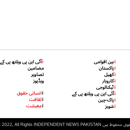
i
بین اقوامی
i
آئی این پی ویلتھ پی کے
i
پاکستان
مضامین
i
کھیل
تصاویر
i
کاروبار
ویڈیوز
i
ٹیکنالوجی
i
انسانی حقوق
i
آئی این پی ویلتھ پی کے
i
ثقافت
i
پاک-چین
i
معیشت
i
شوبز
 ہیں inp.net.pk 2022, All Rights
NDEPENDENT NEWS PAKISTAN
I