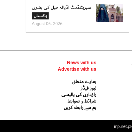
سپریٹنڈنٹ اڈیالہ جیل کی بشری
بی بی کی قیدِ تنہائی اور امتیازی
پاکستان
سلوک کے الزامات کی تردید،
August 06, 2026
تحریری جواب جمع کرادیا
News with us
Advertise with us
ہمارے متعلق
نیوز فیڈز
رازداری کی پالیسی
شرائط و ضوابط
ہم سے رابطہ کریں