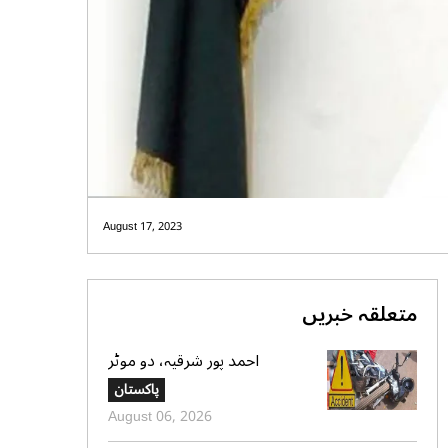
August 17, 2023
متعلقہ خبریں
احمد پور شرقیہ، دو موٹر
سائیکلوں میں تصادم، 2 افراد
پاکستان
جاں بحق، 3 زخمی
August 06, 2026