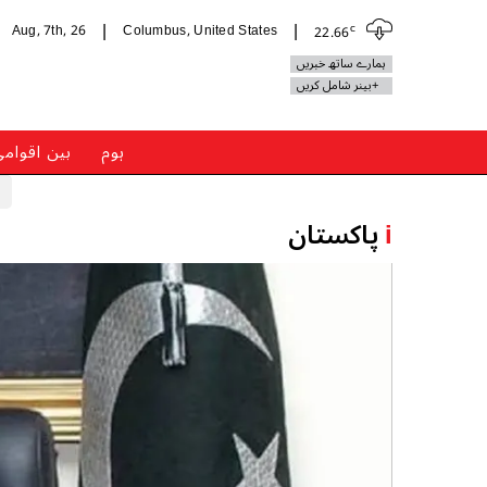
c
Aug, 7th, 26
Columbus, United States
22.66
|
|
ہمارے ساتھ خبریں
+بینر شامل کریں
ہوم
بین اقوام
i
پاکستان