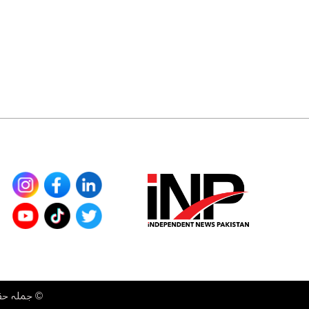
©
جملہ حقوق محفوظ