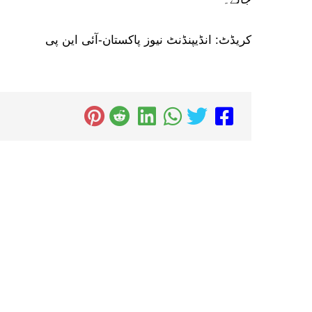
کریڈٹ: انڈیپنڈنٹ نیوز پاکستان-آئی این پی