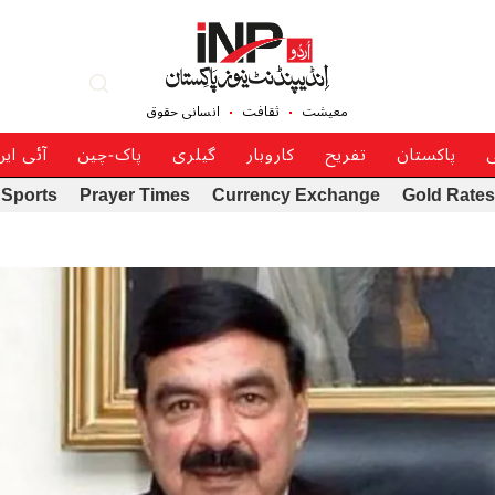
معیشت
ثقافت
انسانی حقوق
ی
پاکستان
تفریح
کاروبار
گیلری
پاک-چین
آئی ای
Sports
Prayer Times
Currency Exchange
Gold Rates