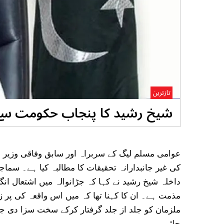
تازترین
شیخ رشید کا پنجاب حکومت سے ج
عوامی مسلم لیگ کے سربراہ اور سابق وفاقی وزیر د
کی غیر جانبدارانہ تحقیقات کا مطالبہ کیا ہے۔ سماج
داخلہ شیخ رشید نے کہا کہ جڑانوالہ میں اشتعال انگ
مذمت ہے۔ ان کا کہنا تھا کہ میں اس واقعہ کی پر 
ملزمان کو جلد از جلد گرفتار کرکے سخت سزا دی جائ
جائے۔