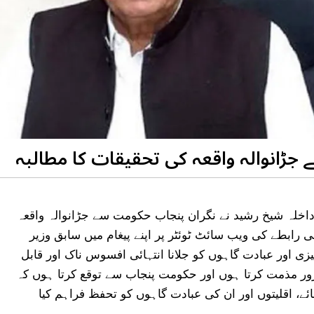
ڑانوالہ واقعہ کی تحقیقات کا مطالبہ
اخلہ شیخ رشید نے نگران پنجاب حکومت سے جڑانوالہ واقعہ
ی رابطے کی ویب سائٹ ٹوئٹر پر اپنے پیغام میں سابق وزیر
یزی اور عبادت گاہوں کو جلانا انتہائی افسوس ناک اور قابل
زور مذمت کرتا ہوں اور حکومت پنجاب سے توقع کرتا ہوں کہ
ے، اقلیتوں اور ان کی عبادت گاہوں کو تحفظ فراہم کیا