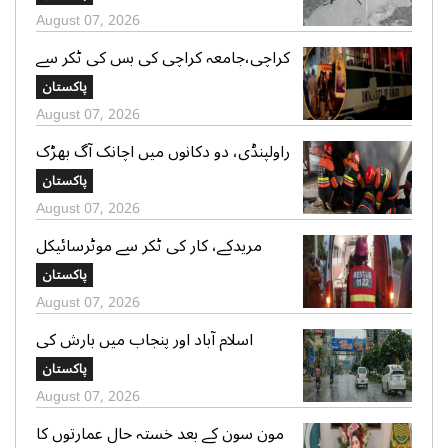
صدر الپائن کلب
August 07, 2026
کراچی،جامعہ کراچی کی بس کی ٹکر سے
موٹر سائیکل سوار لڑکی جاں بحق،ڈرائیور
پاکستان
گرفتار
August 07, 2026
راولپنڈی، دو دکانوں میں اچانک آگ بھڑک
اٹھی، ریسکیو کی بروقت کارروائی، بڑا
پاکستان
نقصان ٹل گیا
August 07, 2026
مریدکے، کار کی ٹکر سے موٹرسائیکل
سوار 2 دوست جاں بحق، بچہ شدید
پاکستان
زخمی
August 07, 2026
اسلام آباد اور پنجاب میں بارش کی
پیشگوئی، کراچی میں بوندا باندی کا
پاکستان
امکان
August 07, 2026
مون سون کے بعد خستہ حال عمارتوں کا