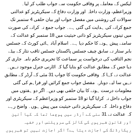
لیکس کے معاملے پر وفاقی حکومت سے جواب طلب کر لیا۔
وزیراعظم، وزارت داخلہ اور وزارت دفاع کے سیکریٹریز کو عدالتی
سوالات کی روشنی میں مفصل جواب اور بیان حلفی 4 ستمبر تک
جمع کرانے کی ہدایت کی گئی ہے۔ جواب جمع نہ کرانے کی صورت
میں تینوں سیکریٹریز کو ذاتی حیثیت میں 18 ستمبر کو عدالت کے
سامنے پیش ہونے کا حکم دیا ہے۔ اسلام آباد ہائی کورٹ کے جسٹس
بابر ستار نے سابق چیف جسٹس پاکستان جسٹس ثاقب نثار کے بیٹے
نجم الثاقب کی درخواست پر سماعت کا تحریری حکم نامہ جاری کر
دیا جس کے مطابق عدالت کو بتایا گیا کہ اٹارنی جنرل موجود نہیں۔
عدالت نے کہا کہ وفاقی حکومت کا جواب 31 مئی کے آرڈر کے مطابق
نہیں سا لیے دوبارہ مفصل جواب جمع کرائیں اور فراہم کی گئی
معلومات درست ہونے کا بیان حلفی بھی دیں۔ اگر دو ہفتوں میں
جواب داخل نہ کرایا گیا تو 18 ستمبر کو وزیراعظم کے سیکریٹری اور
دفاع و داخلہ کے سیکریٹریز ذاتی حیثیت میں پیش ہوں۔ واضح رہے
کہ عدالت نے 31 مئی کے آرڈر میں پوچھا تھا کہ کیا آئین
اور قانون شہریوں کی کالز کی سرویلنس اور خفیہ
ریکارڈنگ کی اجازت دیتا ہے؟ اگر اجازت نہیں تو شہریوں