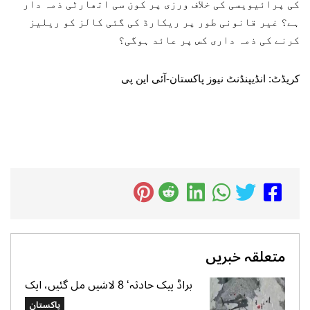
کی پرائیویسی کی خلاف ورزی پر کون سی اتھارٹی ذمہ دار
ہے؟ غیر قانونی طور پر ریکارڈ کی گئی کالز کو ریلیز
کرنے کی ذمہ داری کس پر عائد ہوگی؟
کریڈٹ: انڈیپنڈنٹ نیوز پاکستان-آئی این پی
متعلقہ خبریں
براڈ پیک حادثہ‘ 8 لاشیں مل گئیں، ایک
تک رسائی مشکل، 2 کی تلاش جاری‘
پاکستان