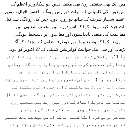
میں ایک بھی صنعتی زون بھی مکمل نہیں ہو سکا،وزیر اعظم کے
اس دورے کی کامیابی کے اثرات دور رس ہونگے ۔احسن اقبال نے وزیر
اعظم شہباز شریف کے ساتھ دو روزہ دورہ چین کی روانگی سے قبل
بات چیت کرتے ہوئے کہا کہ اس دورے میں مختلف شعبوں میں
مفاہمت کی متعدد یادداشتوں اور معاہدوں پر دستخط ہونگے۔
انہوں نے کہا کہ وسیع پیمانے پر دوطرفہ تعاون کے ایجنڈے کو آگے
بڑھانے اور سی پیک جوائنٹ کوآپریشن کمیٹی کے 27 اکتوبر کو ہونے
والے11ویں اجلاس کے تناظر میں سی پیک منصوبے پر تعاون کی
رفتار کو مستحکم کرنے کو یقینی بنایا جائے گا۔ وفاقی
وزیر نے کہا کہ دونوں ممالک ایم ایل ون اور کراچی
سرکلر ریلوے (کے سی آر)منصوبوں کو شروع کرنے میں پرعزم
ہیں۔ ایم ایل ون سے پاکستان اور چین دونوں ملکوں کی
معیشت پر مثبت اقتصادی اثرات مرتب ہوں گے۔ احسن اقبال
نے کہا کہ تحریک انصاف کے دور میں ایک بھی صنعتی زون
مکمل نہیں ہو سکا، چین نے صنعتی ترقی کی بنیاد پر
معاشی ترقی کی۔ انکا کہنا ہے کہ اب سی پیک کے تحت صنعتی
تعاون کو فروغ دیں گے، سی پیک صنعتی تعاون روزگار کے