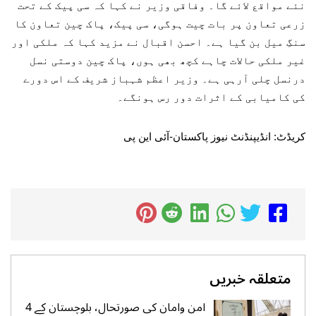
نئے مواقع لائے گا۔ وفاقی وزیر نے کہا کہ سی پیک کے تحت
زرعی تعاون پر بات چیت ہوگی، سی پیک، پاک چین تعاون کا
سنگِ میل بن گیا ہے۔ احسن اقبال نے مزید کہا کہ ملکی اور
غیر ملکی حالات چاہے کچھ بھی ہوں، پاک چین دوستی نسل
درنسل چلی آرہی ہے۔ وزیر اعظم شہباز شریف کے اس دورے
کی کامیابی کے اثرات دور رس ہونگے۔
کریڈٹ: انڈیپنڈنٹ نیوز پاکستان-آئی این پی
متعلقہ خبریں
امن وامان کی صورتحال، بلوچستان کے 4