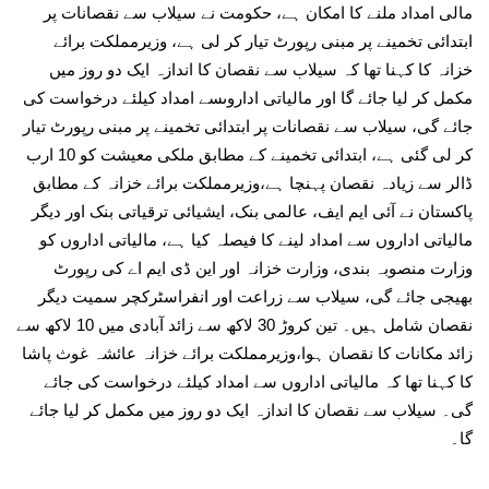
مالی امداد ملنے کا امکان ہے، حکومت نے سیلاب سے نقصانات پر
ابتدائی تخمینے پر مبنی رپورٹ تیار کر لی ہے، وزیرمملکت برائے
خزانہ کا کہنا تھا کہ سیلاب سے نقصان کا اندازہ ایک دو روز میں
مکمل کر لیا جائے گا اور مالیاتی اداروںسے امداد کیلئے درخواست کی
جائے گی، سیلاب سے نقصانات پر ابتدائی تخمینے پر مبنی رپورٹ تیار
کر لی گئی ہے، ابتدائی تخمینے کے مطابق ملکی معیشت کو 10 ارب
ڈالر سے زیادہ نقصان پہنچا ہے،وزیرمملکت برائے خزانہ کے مطابق
پاکستان نے آئی ایم ایف، عالمی بنک، ایشیائی ترقیاتی بنک اور دیگر
مالیاتی اداروں سے امداد لینے کا فیصلہ کیا ہے، مالیاتی اداروں کو
وزارت منصوبہ بندی، وزارت خزانہ اور این ڈی ایم اے کی رپورٹ
بھیجی جائے گی، سیلاب سے زراعت اور انفراسٹرکچر سمیت دیگر
نقصان شامل ہیں۔ تین کروڑ 30 لاکھ سے زائد آبادی میں 10 لاکھ سے
زائد مکانات کا نقصان ہوا،وزیرمملکت برائے خزانہ عائشہ غوث پاشا
کا کہنا تھا کہ مالیاتی اداروں سے امداد کیلئے درخواست کی جائے
گی۔ سیلاب سے نقصان کا اندازہ ایک دو روز میں مکمل کر لیا جائے
گا۔