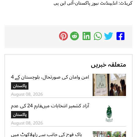
کریڈٹ: انڈیپنڈنٹ نیوز پاکستان-آئی این پی
متعلقہ خبریں
امن وامان کی صورتحال، بلوچستان کے 4
بلدیاتی حلقوں میں آج ہونیوالی پولنگ
پاکستان
ملتوی
August 08, 2026
آزاد کشمیر انتخابات میںفارم 24 کی عدم
فراہمی کے دعوے بے بنیاد ہیں، الیکشن
پاکستان
کمیشن کی وضاحت
August 08, 2026
پاک فوج کی جانب سے راولاکوٹ میں