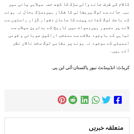
کالام کی طرف جانے والی سڑک کا کچھ حصہ سیلابی پانی میں
بہہ جانے سے لوگ پریشانی کا شکار ہیں،سڑک بحال نہ ہونے
کے باعث لوگ کھانے پینے کا سامان دشوار گزار راستوں سے
لانے پر مجبور ہیں،سوات میں تاریخ کے بدترین سیلاب سے
تباہی کے باوجود علاقے سے منتخب اراکین صوبائی و قومی
اسمبلی کے موجود نہ ہونے پر مقامی لوگ سخت نالاں نظر
آتے ہیں۔
کریڈٹ: انڈیپنڈنٹ نیوز پاکستان-آئی این پی
متعلقہ خبریں