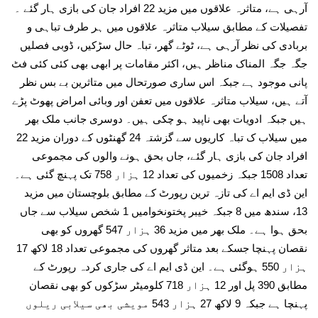
آرہی ہے، متاثرہ علاقوں میں مزید 22 افراد جان کی بازی ہار گئے ۔
تفصیلات کے مطابق سیلاب متاثرہ علاقوں میں ہر طرف تباہی و
بربادی کی نظر آرہی ہے، ٹوٹے گھر، تباہ حال سڑکیں، ڈوبی فصلیں
جگہ جگہ المناک مناظر ہیں، اکثر مقامات پر ابھی بھی کئی کئی فٹ
پانی موجود ہے جبکہ اس ساری صورتحال میں متاثرین بے بس نظر
آتے ہیں، سیلاب متاثرہ علاقوں میں تعفن اور وبائی امراض پھوٹ پڑے
ہیں جبکہ ادویات بھی ناپید ہو چکی ہیں۔ دوسری جانب ملک بھر
میں سیلاب ک تباہ کاریوں سے گزشتہ 24 گھنٹوں کے دوران مزید 22
افراد جان کی بازی ہار گئے، جاں بحق ہونے والوں کی مجموعی
تعداد 1508 جبکہ زخمیوں کی تعداد 12 ہزار 758 تک پہنچ گئی ہے۔
این ڈی ایم اے کی تازہ ترین رپورٹ کے مطابق بلوچستان میں مزید
13، سندھ میں 8 جبکہ خیبر پختونخوامیں 1 شخص سیلاب سے جاں
بحق ہوا ہے۔ ملک بھر میں مزید 36 ہزار 547 گھروں کو بھی
نقصان پہنچا جسکے بعد متاثر گھروں کی مجموعی تعداد 18 لاکھ 17
ہزار 550 ہوگئی ہے۔ این ڈی ایم اے کی جاری کردہ رپورٹ کے
مطابق 390 پل اور 12 ہزار 718 کلومیٹر سڑکوں کو بھی نقصان
پہنچا ہے جبکہ 9 لاکھ 27 ہزار 543 مویشی بھی سیلابی ریلوں