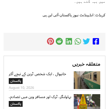
میں بہہ گئے ہیں۔
کریڈٹ: انڈیپنڈنٹ نیوز پاکستان-آئی این پی
متعلقہ خبریں
خانیوال ، ایک شخص ٹرین کے نیچے آکر
جابحق
پاکستان
August 10, 2026
بہاولنگر، ٹرک اور مسافر وین میں تصادم،
ایک شخص جاں بحق، 2 افرادشدید
پاکستان
زخمی،