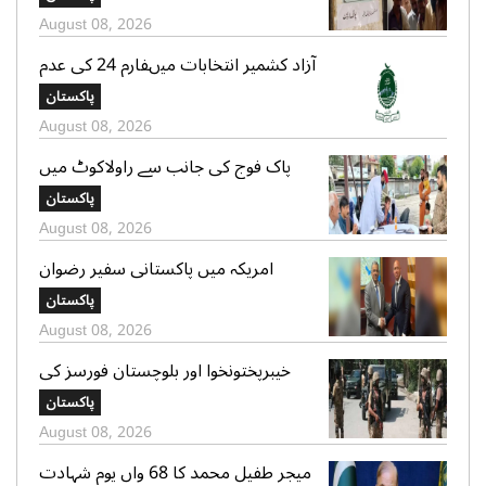
ملتوی
August 08, 2026
آزاد کشمیر انتخابات میںفارم 24 کی عدم
فراہمی کے دعوے بے بنیاد ہیں، الیکشن
پاکستان
کمیشن کی وضاحت
August 08, 2026
پاک فوج کی جانب سے راولاکوٹ میں
شہریوں کیلئے مفت میڈیکل کیمپس کا
پاکستان
انعقاد
August 08, 2026
امریکہ میں پاکستانی سفیر رضوان
سعیدشیخ کی مریکی سویا بین ایکسپورٹ
پاکستان
کونسل کے چیف ایگزیکٹو جم سٹر سے
August 08, 2026
ملاقات
خیبرپختونخوا اور بلوچستان فورسز کی
کارروائیاں، فتنہ الخوارج کے 10 دہشتگرد
پاکستان
ہلاک، 12 گرفتار، پاک فوج کا کیپٹن شہید
August 08, 2026
میجر طفیل محمد کا 68 واں یوم شہادت