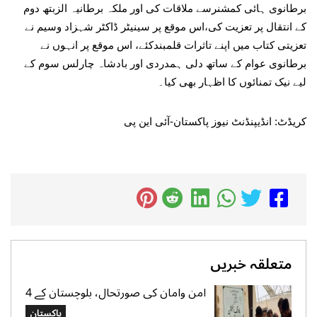
برطانوی ہائی کمشنرسے ملاقات کی اور ملکہ برطانیہ الزبتھ دوم
کے انتقال پر تعزیت کی،اس موقع پر سینیٹر ڈاکٹر شہزاد وسیم نے
تعزیتی کتاب میں اپنے تاثرات قلمبندکئے، اس موقع پر انہوں نے
برطانوی عوام کے ساتھ دلی ہمدردی اور بادشاہ چارلس سوم کے
لیے نیک تمنائوں کا اظہار بھی کیا۔
کریڈٹ: انڈیپنڈنٹ نیوز پاکستان-آئی این پی
متعلقہ خبریں
امن وامان کی صورتحال، بلوچستان کے 4
بلدیاتی حلقوں میں آج ہونیوالی پولنگ
پاکستان