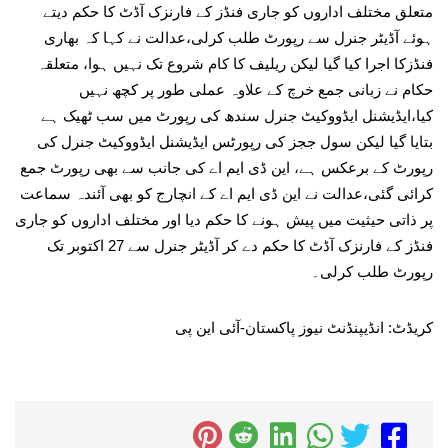
متعلق مختلف اداروں کو جاری فنڈز کے فارنزک آڈٹ کا حکم دیتے
ہوئے آڈیٹر جنرل سے رپورٹ طلب کرلی،عدالت نے کہا کہ بھاری
فنڈزکا اجرا کیا گیا لیکن ریلیف کا کام شروع تک نہیں ہوا، متعلقہ
حکام نے زبانی جمع خرچ کے علاوہ عملی طور پر کچھ نہیں
کیا،ایڈیشنل ایڈووکیٹ جنرل سندھ کی رپورٹ میں سب ٹھیک ہے
بتایا گیا لیکن سول ججز کی رپورٹس ایڈیشنل ایڈووکیٹ جنرل کی
رپورٹ کے برعکس ہے، این ڈی ایم اے کی جانب سے بھی رپورٹ جمع
کرائی گئی،عدالت نے این ڈی ایم اے کے انچارج کو بھی آئندہ سماعت
پر ذاتی حیثیت میں پیش ہونے کا حکم دیا اور مختلف اداروں کو جاری
فنڈز کے فارنزک آڈٹ کا حکم دے کر آڈیٹر جنرل سے 27 اکتوبر تک
رپورٹ طلب کرلی۔
کریڈٹ: انڈیپنڈنٹ نیوز پاکستان-آئی این پی