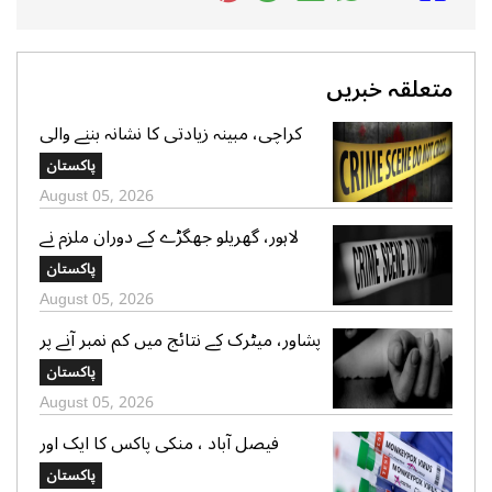
متعلقہ خبریں
کراچی، مبینہ زیادتی کا نشانہ بننے والی
ڈیڑھ سال کی بچی دم توڑ گئی،ملزم
پاکستان
گرفتار، محلے دار نکلا
August 05, 2026
لاہور، گھریلو جھگڑے کے دوران ملزم نے
والدہ سمیت دو خواتین کوقتل کردیا،ملزم
پاکستان
گرفتار
August 05, 2026
پشاور، میٹرک کے نتائج میں کم نمبر آنے پر
طالبعلم نے مبینہ خودکشی کرلی
پاکستان
August 05, 2026
فیصل آباد ، منکی پاکس کا ایک اور
مریض سامنے آگیا، کنفرم کیسزکی
پاکستان