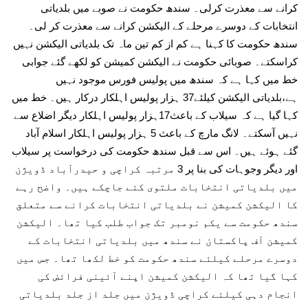
کرانے سے معذرت کرلی۔ سندھ حکومت نے صوبے میں بلدیاتی
انتخابات کے دوسرے مرحلے کے الیکشن کرانے سے معذرت کر لی۔
سندھ حکومت کا کہنا ہے کم از کم تین ماہ تک بلدیاتی الیکشن نہیں
کراسکتے۔ صوبائی حکومت نے الیکشن کمیشن کو لکھے گئے جوابی
خط میں کہا ہے کہ سندھ میں پولیس فورس موجود نہیں
ہے،بلدیاتی الیکشن کیلئے37 ہزار پولیس اہلکار درکار ہیں۔ خط میں
کہا گیا ہے کہ سیلاب کے باعث17ہزار پولیس اہلکار دیگر اضلاع سے
نہیں آسکتے۔ لانگ مارچ کے باعث 5 ہزار پولیس اہلکار اسلام آباد
گئے ہوئے ہیں۔ اس سے قبل سندھ حکومت کی درخواست پر سیلاب
اور دیگر وجوہات کی بنا پر 3 مرتبہ کراچی و حیدرآباد ڈویژن
میں بلدیاتی انتخابات ملتوی کئے جاچکے ہیں۔ واضح رہے
کا الیکشن کمیشن نے بلدیاتی انتخابات کرانے سے متعلق
سندھ حکومت سے یکم نومبر تک جواب طلب کیا تھا۔ الیکشن
کمیشن آف پاکستان نے سندھ میں بلدیاتی انتخابات کے
دوسرے مرحلے کیلئے سندھ حکومت کو خط لکھا تھا۔ جس میں
کہا گیا تھا کہ الیکشن کمیشن اپنے آئینی فرائض کی
انجام دہی کیلئے کراچی ڈویژن میں جلد از جلد بلدیاتی