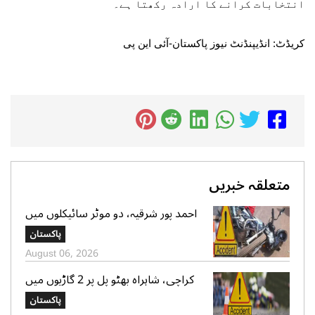
انتخابات کرانے کا ارادہ رکھتا ہے۔
کریڈٹ: انڈیپنڈنٹ نیوز پاکستان-آئی این پی
متعلقہ خبریں
احمد پور شرقیہ، دو موٹر سائیکلوں میں
تصادم، 2 افراد جاں بحق، 3 زخمی
پاکستان
August 06, 2026
کراچی، شاہراہ بھٹو پل پر 2 گاڑیوں میں
تصادم، لڑکی جاں بحق، 11 افرادزخمی
پاکستان