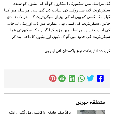
گئے مراسلے میں سکیورٹی اہلکاروں کو آم کی پیٹیوں کو سندھ
سیکریٹریٹ لانے سے روکنے کی ہدایت کی گئی ہے۔ مراسلے میں کہا
گیاہے کہ کسی کو بھی آم کی پیٹیاں سیکریٹریٹ کے اندر لانے نہ دی
جائیں، سیکریٹریٹ کی کسی بھی عمارت میں ڈبے اور پیٹی لے جانے
کی اجازت نہیں۔ مراسلے میں مزید کہا گیا ہے کہ سکیورٹی عملہ
سیکریٹریٹ کی حدود میں آم کے ڈبوں اور پیٹیوں کا داخلہ بند کرے۔
کریڈٹ: انڈیپنڈنٹ نیوز پاکستان-آئی این پی
متعلقہ خبریں
براڈ پیک حادثہ‘ 8 لاشیں مل گئیں، ایک