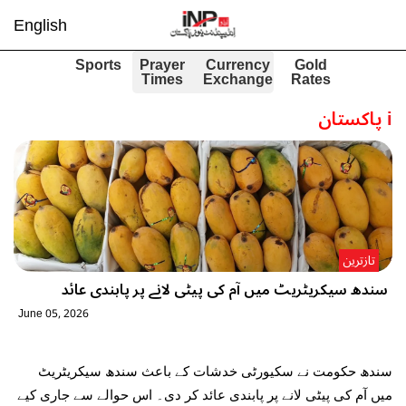
English
Sports
Prayer
Currency
Gold
Times
Exchange
Rates
i
پاکستان
تازترین
سندھ سیکریٹریٹ میں آم کی پیٹی لانے پر پابندی عائد
June 05, 2026
سندھ حکومت نے سکیورٹی خدشات کے باعث سندھ سیکریٹریٹ
میں آم کی پیٹی لانے پر پابندی عائد کر دی۔ اس حوالے سے جاری کیے