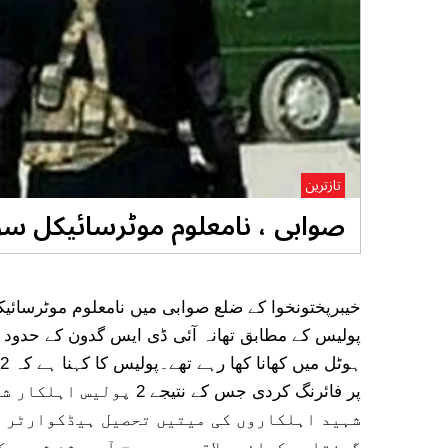
تازترین
صوابی ، نامعلوم موٹرسائیکل سواروں کی فائ
پولیس کے مطابق تھانہ آئی ڈی ایس گدون کے حدود 
پر فائرنگ کردی جس کے نت
شہید اہلکاروں کی میتیں تحصیل ہیڈکوارٹر ا
گرفتاری کیلئے علاقے میں سرچ آپریشن شروع ک