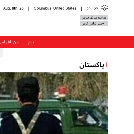
c
Aug, 8th, 26
Columbus, United States
29.12
|
|
ہمارے ساتھ خبریں
+بینر شامل کریں
ہوم
بین اقوام
i
پاکستان