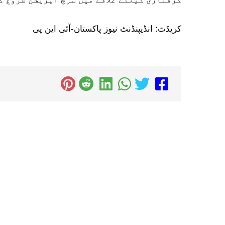
کریڈٹ: انڈیپنڈنٹ نیوز پاکستان-آئی این پی