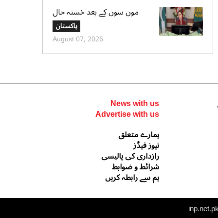
مون سون کے بعد خستہ حال
عمارتوں کا سروے کرایا جائے،
پاکستان
وزیراعلی پنجاب کی ہدایت
August 07, 2026
News with us
Advertise with us
ہمارے متعلق
نیوز فیڈز
رازداری کی پالیسی
شرائط و ضوابط
ہم سے رابطہ کریں