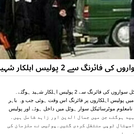
رنگ سے 2 پولیس اہلکار شہید
خیبرپختونخوا کے ضلع صوابی میں نامعلوم موٹرسائیکل سواروں کی فائرنگ سے 2 پولیس اہلکار شہید ہوگئے۔
میں پولیس اہلکاروں پر فائرنگ اس وقت ہوئی جب وہ باہر
ہوٹل میں کھانا کھا رہے تھے۔پولیس کا کہنا ہے کہ 2 نامعلوم موٹرسائیکل سوار ہوٹل میں داخل ہوئے اور پولیس
یجے 2 پولیس اہلکار شہید ہوگئے جن میں جمال الدین اور زاہد شامل ہیں۔
سپتال ٹوپی منتقل کردی گئیں۔پولیس نے ملزمان کی
ردیا ہے۔