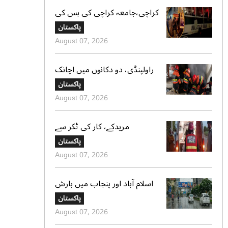
کراچی،جامعہ کراچی کی بس کی
ٹکر سے موٹر سائیکل سوار لڑکی
پاکستان
جاں بحق،ڈرائیور گرفتار
August 07, 2026
راولپنڈی، دو دکانوں میں اچانک
آگ بھڑک اٹھی، ریسکیو کی
پاکستان
بروقت کارروائی، بڑا نقصان ٹل
August 07, 2026
گیا
مریدکے، کار کی ٹکر سے
موٹرسائیکل سوار 2 دوست جاں
پاکستان
بحق، بچہ شدید زخمی
August 07, 2026
اسلام آباد اور پنجاب میں بارش
کی پیشگوئی، کراچی میں بوندا
پاکستان
باندی کا امکان
August 07, 2026