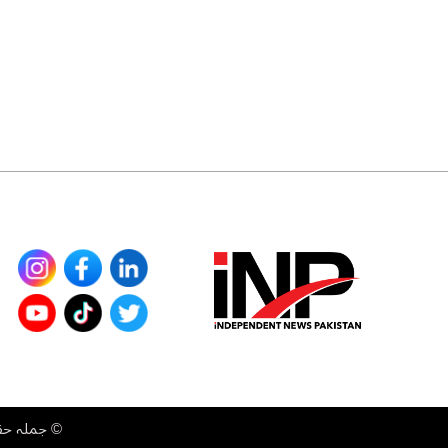
©
جملہ حقوق محفوظ