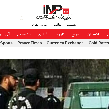
معیشت
ثقافت
انسانی حقوق
ی
پاکستان
تفریح
کاروبار
گیلری
پاک-چین
آئی ای
Sports
Prayer Times
Currency Exchange
Gold Rates