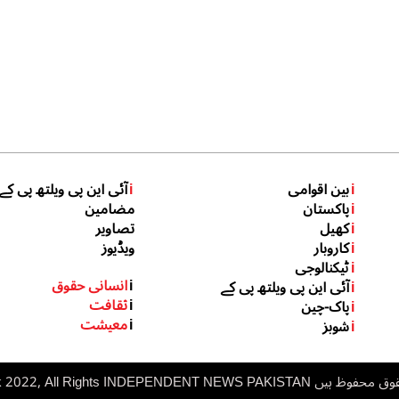
i
بین اقوامی
i
آئی این پی ویلتھ پی کے
i
پاکستان
مضامین
i
کھیل
تصاویر
i
کاروبار
ویڈیوز
i
ٹیکنالوجی
i
انسانی حقوق
i
آئی این پی ویلتھ پی کے
i
ثقافت
i
پاک-چین
i
معیشت
i
شوبز
 ہیں inp.net.pk 2022, All Rights
NDEPENDENT NEWS PAKISTAN
I