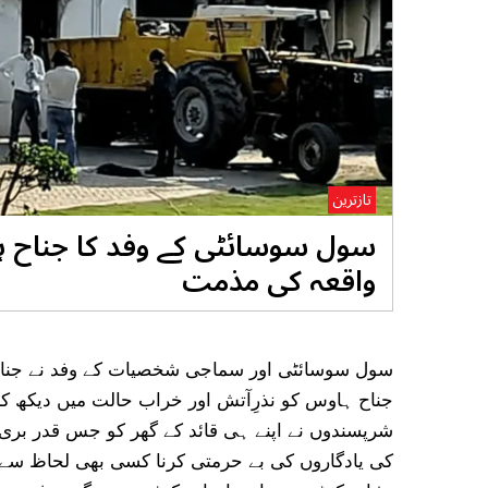
تازترین
واقعہ کی مذمت
جناح ہاوس کو نذرِآتش اور خراب حالت میں دیکھ کر ان
شرپسندوں نے اپنے ہی قائد کے گھر کو جس قدر بری ط
کی یادگاروں کی بے حرمتی کرنا کسی بھی لحاظ سے ق