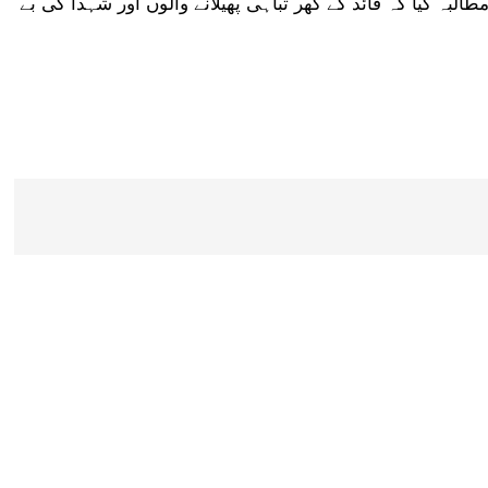
البہ کیا کہ قائد کے گھر تباہی پھیلانے والوں اور شہدا کی بے