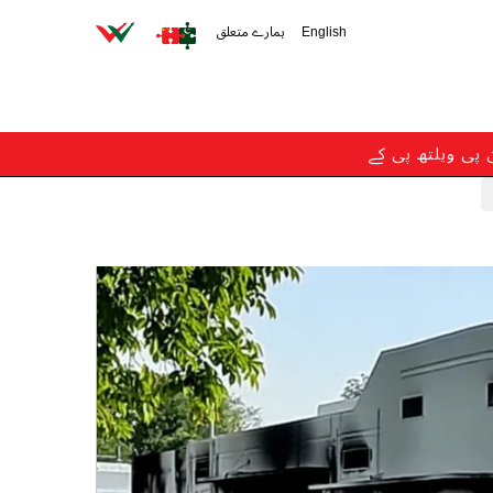
English
ہمارے متعلق
ن پی ویلتھ پی کے