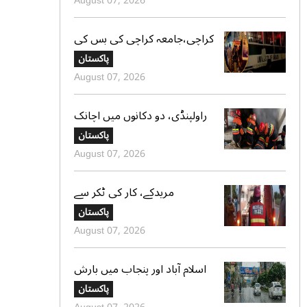
August 07, 2026
کراچی،جامعہ کراچی کی بس کی
ٹکر سے موٹر سائیکل سوار لڑکی
پاکستان
جاں بحق،ڈرائیور گرفتار
August 07, 2026
راولپنڈی، دو دکانوں میں اچانک
آگ بھڑک اٹھی، ریسکیو کی
پاکستان
بروقت کارروائی، بڑا نقصان ٹل
August 07, 2026
گیا
مریدکے، کار کی ٹکر سے
موٹرسائیکل سوار 2 دوست جاں
پاکستان
بحق، بچہ شدید زخمی
August 07, 2026
اسلام آباد اور پنجاب میں بارش
کی پیشگوئی، کراچی میں بوندا
پاکستان
باندی کا امکان