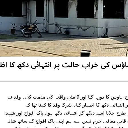
سول سوسائٹی اور سماجی شخصیات کے وفد نے جناح ہاوس کا دورہ کیا اور 9 مئی واقعہ کی مذمت کی۔ وفد نے
تہائی دکھ کا اظہار کیا۔ شرکا وفد کا کہنا تھا کہ
رح جلایا اسے دیکھ کر انتہائی دکھ ہوا، پاک افواج اور شہدا
ابلِ معافی جرم نہیں ہے، ہم اپنی پاک افواج کے ساتھ شانہ