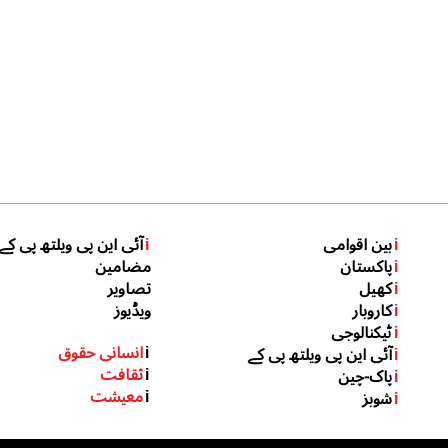
i
بین اقوامی
i
آئی این پی ویلتھ پی کے
i
پاکستان
مضامین
i
کھیل
تصاویر
i
کاروبار
ویڈیوز
i
ٹیکنالوجی
i
انسانی حقوق
i
آئی این پی ویلتھ پی کے
i
ثقافت
i
پاک-چین
i
معیشت
i
شوبز