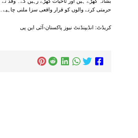
بشانہ کھڑے ہیں اور تاحیات کھڑے رہیں گے۔ وفد نے مط
حرمتی کرنے والوں کو قرار واقعی سزا ملنی چاہیے۔
کریڈٹ: انڈیپنڈنٹ نیوز پاکستان-آئی این پی