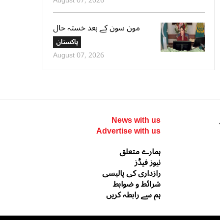
August 07, 2026
مون سون کے بعد خستہ حال
عمارتوں کا سروے کرایا جائے،
پاکستان
وزیراعلی پنجاب کی ہدایت
August 07, 2026
News with us
Advertise with us
ہمارے متعلق
نیوز فیڈز
رازداری کی پالیسی
شرائط و ضوابط
ہم سے رابطہ کریں