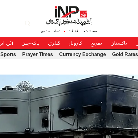
معیشت
ثقافت
انسانی حقوق
ی
پاکستان
تفریح
کاروبار
گیلری
پاک-چین
آئی ای
Sports
Prayer Times
Currency Exchange
Gold Rates