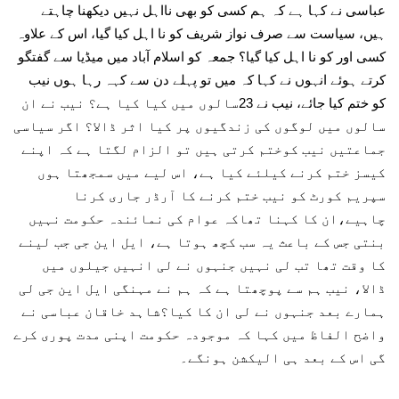
عباسی نے کہا ہے کہ ہم کسی کو بھی نااہل نہیں دیکھنا چاہتے
ہیں، سیاست سے صرف نواز شریف کو نا اہل کیا گیا، اس کے علاوہ
کسی اور کو نا اہل کیا گیا؟ جمعہ کو اسلام آباد میں میڈیا سے گفتگو
کرتے ہوئے انہوں نے کہا کہ میں تو پہلے دن سے کہہ رہا ہوں نیب
کو ختم کیا جائے، نیب نے 23سالوں میں کیا کیا ہے؟ نیب نے ان
سالوں میں لوگوں کی زندگیوں پر کیا اثر ڈالا؟ اگر سیاسی
جماعتیں نیب کوختم کرتی ہیں تو الزام لگتا ہے کہ اپنے
کیسز ختم کرنے کیلئے کیا ہے، اس لیے میں سمجھتا ہوں
سپریم کورٹ کو نیب ختم کرنے کا آرڈر جاری کرنا
چاہیے،ان کا کہنا تھاکہ عوام کی نمائندہ حکومت نہیں
بنتی جس کے باعث یہ سب کچھ ہوتا ہے، ایل این جی جب لینے
کا وقت تھا تب لی نہیں جنہوں نے لی انہیں جیلوں میں
ڈالا، نیب ہم سے پوچھتا ہے کہ ہم نے مہنگی ایل این جی لی
ہمارے بعد جنہوں نے لی ان کا کیا؟شاہد خاقان عباسی نے
واضح الفاظ میں کہا کہ موجودہ حکومت اپنی مدت پوری کرے
گی اس کے بعد ہی الیکشن ہونگے۔