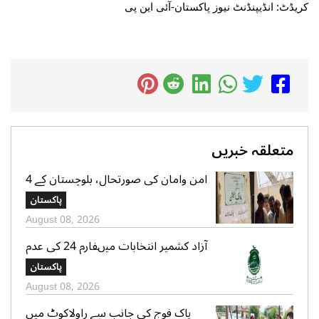
کریڈٹ: انڈیپنڈنٹ نیوز پاکستان-آئی این پی
متعلقہ خبریں
امن وامان کی صورتحال، بلوچستان کے 4
بلدیاتی حلقوں میں آج ہونیوالی پولنگ
پاکستان
ملتوی
August 08, 2026
آزاد کشمیر انتخابات میںفارم 24 کی عدم
فراہمی کے دعوے بے بنیاد ہیں، الیکشن
پاکستان
کمیشن کی وضاحت
August 08, 2026
پاک فوج کی جانب سے راولاکوٹ میں