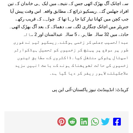
سے اچانک آگ بھڑک اٹھی جس کے نتیجے میں ایک ہی خاندان کے تین
افراد جھلس گئے۔ریسکیو ذرائع کے مطابق واقعہ اس وقت پیش آیا
جب کچن میں کھانا تیار کیا جا رہا تھا کہ چولہے کے قریب رکھے
جنریٹر میں اچانک چنگاری لگنے سے دھماکے کے بعد آگ بھڑک اٹھی۔
حادثے میں 32 سالہ طاہرہ، 5 سالہ عبدالمنان اور 2 سالہ
عبدالحسیب جھلس کر زخمی ہوگئے۔ریسکیو ٹیم نے فوری
طور پر موقع پر پہنچ کر زخمیوں کو تحصیل ہیڈکوارٹر
اسپتال پتوکی منتقل کیا۔ڈاکٹروں کے مطابق تینوں
زخمیوں کی حالت تشویشناک ہونے کے باعث انہیں مزید
علاجکیلئے لاہور ریفر کر دیا گیا ہے۔
کریڈٹ: انڈیپنڈنٹ نیوز پاکستان-آئی این پی