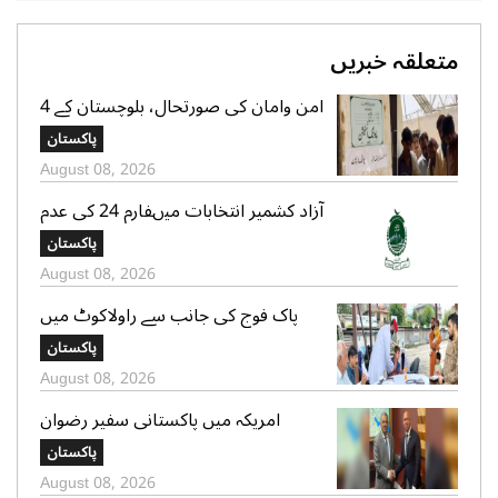
متعلقہ خبریں
امن وامان کی صورتحال، بلوچستان کے 4
بلدیاتی حلقوں میں آج ہونیوالی پولنگ
پاکستان
ملتوی
August 08, 2026
آزاد کشمیر انتخابات میںفارم 24 کی عدم
فراہمی کے دعوے بے بنیاد ہیں، الیکشن
پاکستان
کمیشن کی وضاحت
August 08, 2026
پاک فوج کی جانب سے راولاکوٹ میں
شہریوں کیلئے مفت میڈیکل کیمپس کا
پاکستان
انعقاد
August 08, 2026
امریکہ میں پاکستانی سفیر رضوان
سعیدشیخ کی مریکی سویا بین ایکسپورٹ
پاکستان
کونسل کے چیف ایگزیکٹو جم سٹر سے
August 08, 2026
ملاقات