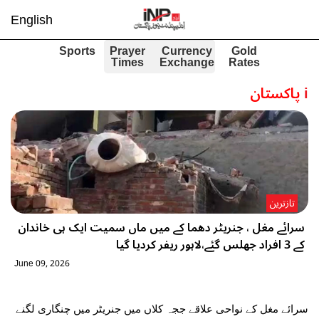
English
Sports
Prayer
Currency
Gold
Times
Exchange
Rates
i
پاکستان
تازترین
سرائے مغل ، جنریٹر دھما کے میں ماں سمیت ایک ہی خاندان
کے 3 افراد جھلس گئے،لاہور ریفر کردیا گیا
June 09, 2026
سرائے مغل کے نواحی علاقے ججہ کلاں میں جنریٹر میں چنگاری لگنے