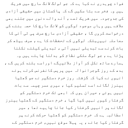
فواد چوہدری نے کہا ہے کہ جو لولگ لانگ مارچ میں شریک
ہیں وہ فخر سے بتا سکیں گے کہ پاکستان میں حقیقی آزادی
کی جدوجودہ میں شریک تھے ، آنے والے دنوں میں جتنے بھی
علاقے ہیں وہاں موجود لوگوں کو لانگ مارچ کا حصہ بننے کی
درخواست کروں گا ، حقیقی آزادی مارچ صرف پی ٹی آئی کا
معاملہ نہیںبلکہ لوگوں کے تحفظات کا ہے ، صرف بیٹھ کر
بات کرنے سے تبدیلی نہیں آتی ، تبدیلی کیلئے نکلنا
پڑتا ہے ، جو لوگ ملکی نظام کو بدلنا چاہتے ہیں وہ
ہمارے ساتھ نکل کر آواز ملائیںگے اوراسے بلند کریں گے ،
بدھ کے روز گوجرانوالہ میں پریس کانفرنس کرتے ہوئے
انہوں نے کہا کہ گزشتہ روز خرم دستگیر نے جو گھٹیا
بینرز لگائے اسے تسلیم کیا ، میری عمر چیمہ سے بات
نہیں ہوئی ، حیران ہوں کہ ابھی تک خرم دستگیر کو
گرفتار کیوں نہیں کیا گیا ، خرم دستگیر کے گھٹیابینرز
لگانے پر انہیں گرفتار کیا جانا چاہیے تھا ، میر
امطالبہ ہے کہ خرم دستگیر کو گھٹیا حرکت کرنے پر
گرفتار کیا جائے ، یہ پہلا موقع نہیں، خرم دستگیر کے