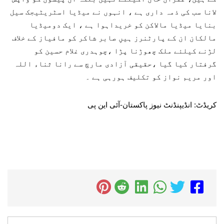
لانا سب کی ذمہ داری ہے ، انہوں نے میڈیا اسٹریٹیجک سیل
بنایا میڈیا مالاکن کو خریداہوا ہے ، ایک دومیڈیا
مالکان ان کے پارٹنرز ہیںِ صابر شاکر کو مافیاز کے خلاف
لڑنے کیلئے ملک چھوڑنا پڑا ،چوہدری غلام حسین کو
گرفتار کیا گیا ،حقیقی آزادی مارچ سے رانا ثناء اللہ
اور مریم نواز کو تکلیف ہورہی ہے ۔
کریڈٹ: انڈیپنڈنٹ نیوز پاکستان-آئی این پی