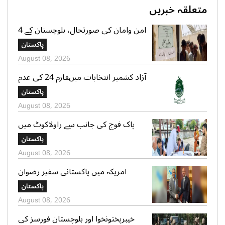
متعلقہ خبریں
امن وامان کی صورتحال، بلوچستان کے 4
بلدیاتی حلقوں میں آج ہونیوالی پولنگ
پاکستان
ملتوی
August 08, 2026
آزاد کشمیر انتخابات میںفارم 24 کی عدم
فراہمی کے دعوے بے بنیاد ہیں، الیکشن
پاکستان
کمیشن کی وضاحت
August 08, 2026
پاک فوج کی جانب سے راولاکوٹ میں
شہریوں کیلئے مفت میڈیکل کیمپس کا
پاکستان
انعقاد
August 08, 2026
امریکہ میں پاکستانی سفیر رضوان
سعیدشیخ کی مریکی سویا بین ایکسپورٹ
پاکستان
کونسل کے چیف ایگزیکٹو جم سٹر سے
August 08, 2026
ملاقات
خیبرپختونخوا اور بلوچستان فورسز کی