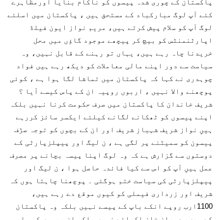
پاکستان کے چوری شدہ پیسوں کو ناکام بنایا اورمظاہرے
کئے آپ لوگ مبارکباد کے مستحق ہیں ، پاکستان میں اسلئے
لوگ آپ کو سلام پیش کرتے ہیں، مریم نواز ایون فیلڈ
اپارٹنمنٹس کو بیچ کر پیچھے موجود گاؤں میں محل
خریدنا چاہ رہے ہیں، یہاں تو رہنے کے قابل نہیں، وہ
سیاست سے دور اپنے مالی معاملات کو دیکھ رہے ہیں فواد
چوہدری نے کہا کہ پاکستان میں تماشا لگا ہوا ہے ، کوئی
پوچھنے والا نہیں ، اربوں روپیہ ان کے پاس کیسے آیا ؟
شریف خاندان کا پاکستان میں صرف حکومت کرنا نہیں بلکہ
اپنے پیسوں کو ٹھکانے لگانے کیلئے ایکسر سائز کررہے
ہیںِ نواز شریف شہباز شریف اور ان کے بچوں کو توجہ صڑف
پیسون کو سمیٹنے پر لگی ہے ، ن لیگ اور پیپلزپارٹی کے
دوستوں سے گزارش ہے کہ وہ لوگ اپنا پیسہ بچانے پر مصرف
عمل ہیںِ آپ کو اس سے کیا فائدہ حاصل ہوا ، ن لیگ اور
پیپلزپارٹی کی سیاست ختم ہوگئی ۔ پوچھنا چاہتا ہوں کہ
شریف اور زرداری فیملی کو کیوں موقع دے رہے ہیں،
1100ارب روپے انکے باپ کے پیسے نہیں بلکہ وہ پاکستان
کے ہیں، عمران خان اکیلئے نہیں بلکہ ان پیسوں کو واپس