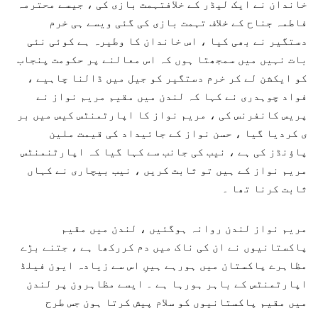
خاندان نے ایک لیڈر کے خلافتہمت بازی کی ، جیسے محترمہ
فاطمہ جناح کے خلاف تہمت بازی کی گئی ویسے ہی خرم
دستگیر نے بھی کیا ، اس خاندان کا وطیرہ ہے کوئی نئی
بات نہیں میں سمجھتا ہوں کہ اس معالنے پر حکومت پنجاب
کو ایکشن لے کر خرم دستگیر کو جیل میں ڈالنا چاہیے ،
فواد چوہدری نے کہا کہ لندن میں مقیم مریم نواز نے
پریس کانفرنس کی ، مریم نواز کا اپارٹمنٹس کیس میں بر
ی کردیا گیا ، حسن نواز کے جائیداد کی قیمت ملین
پاؤنڈز کی ہے ، نیب کی جانب سے کہا گیا کہ اپارٹنمنٹس
مریم نواز کے ہیں تو ثابت کریں ، نیب بیچاری نے کہاں
ثابت کرنا تھا ۔
مریم نواز لندن روانہ ہوگئیں ، لندن میں مقیم
پاکستانیوں نے ان کی ناک میں دم کررکھا ہے ، جتنے بڑے
مظاہرے پاکستان میں ہورہے ہیںِ اس سے زیادہ ایون فیلڈ
اپارٹمنٹس کے باہر ہورہا ہے ۔ ایسے مظاہرون پر لندن
میں مقیم پاکستانیوں کو سلام پیش کرتا ہون جس طرح